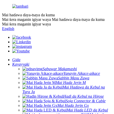
Mai haɗawa ɗaya-tsaya da kuma
Mai ƙera maganin igiyar waya
Mai haɗawa ɗaya-tsaya da kuma
Mai ƙera maganin igiyar waya
English
Gida
Kayayyaki
Sabuwar Makamashi
Yanayin Aikace-aikace
Sabbin Masu Zuwa
Mai Haɗa Jerin M
Mai Haɗawa da Kebul na
Tura Ja
Haɗi da Kebul na Hirose
Soja Connector & Cable
Mai Haɗa Jerin Gx
Mai Haɗa LED da Kebul