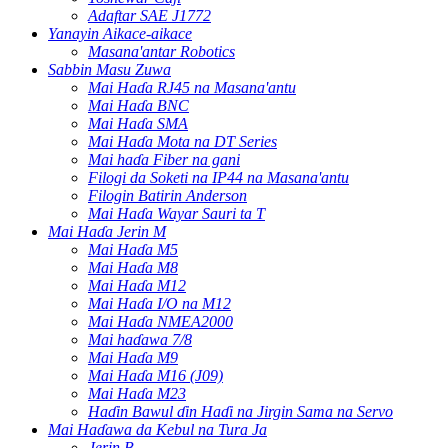
Adaftar SAE J1772
Yanayin Aikace-aikace
Masana'antar Robotics
Sabbin Masu Zuwa
Mai Haɗa RJ45 na Masana'antu
Mai Haɗa BNC
Mai Haɗa SMA
Mai Haɗa Mota na DT Series
Mai haɗa Fiber na gani
Filogi da Soketi na IP44 na Masana'antu
Filogin Batirin Anderson
Mai Haɗa Wayar Sauri ta T
Mai Haɗa Jerin M
Mai Haɗa M5
Mai Haɗa M8
Mai Haɗa M12
Mai Haɗa I/O na M12
Mai Haɗa NMEA2000
Mai haɗawa 7/8
Mai Haɗa M9
Mai Haɗa M16 (J09)
Mai Haɗa M23
Haɗin Bawul ɗin Haɗi na Jirgin Sama na Servo
Mai Haɗawa da Kebul na Tura Ja
Jerin B