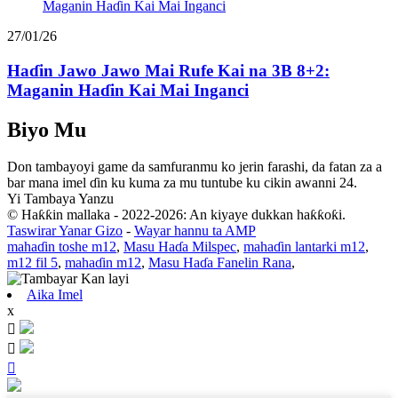
27/01/26
Haɗin Jawo Jawo Mai Rufe Kai na 3B 8+2:
Maganin Haɗin Kai Mai Inganci
Biyo Mu
Don tambayoyi game da samfuranmu ko jerin farashi, da fatan za a
bar mana imel ɗin ku kuma za mu tuntube ku cikin awanni 24.
Yi Tambaya Yanzu
© Haƙƙin mallaka - 2022-2026: An kiyaye dukkan haƙƙoƙi.
Taswirar Yanar Gizo
-
Wayar hannu ta AMP
mahaɗin toshe m12
,
Masu Haɗa Milspec
,
mahaɗin lantarki m12
,
m12 fil 5
,
mahaɗin m12
,
Masu Haɗa Fanelin Rana
,
Aika Imel
x


