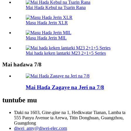
Mai Haɗa Kebul na Tsarin Rana
Masu Haɗa Jerin XLR
Masu Haɗa Jerin MIL
Mai haɗa keken lantarki M23 2+1+5 Series
Mai haɗawa 7/8
Mai Haɗa Zagaye na Jeri na 7/8
tuntuɓe mu
Ɗaki na 1603, Gine-gine na 1, Hedkwatar Tianan, Lamba ta
555 Panyu Avenue ta Arewa, Titin Donghuan, Guangzhou,
Guangdong
diwei_amy@diwei-elec.com