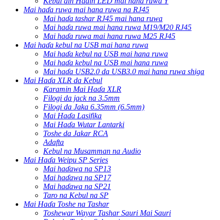
Kebul ɗin Haɗin LED mai hana ruwa Y
Mai haɗa ruwa mai hana ruwa na RJ45
Mai haɗa tashar RJ45 mai hana ruwa
Mai haɗa ruwa mai hana ruwa M19/M20 RJ45
Mai haɗa ruwa mai hana ruwa M25 RJ45
Mai haɗa kebul na USB mai hana ruwa
Mai haɗa kebul na USB mai hana ruwa
Mai haɗa kebul na USB mai hana ruwa
Mai haɗa USB2.0 da USB3.0 mai hana ruwa shiga
Mai Haɗa XLR da Kebul
Ƙaramin Mai Haɗa XLR
Filogi da jack na 3.5mm
Filogi da Jaka 6.35mm (6.5mm)
Mai Haɗa Lasifika
Mai Haɗa Wutar Lantarki
Toshe da Jakar RCA
Adafta
Kebul na Musamman na Audio
Mai Haɗa Weipu SP Series
Mai haɗawa na SP13
Mai haɗawa na SP17
Mai haɗawa na SP21
Taro na Kebul na SP
Mai Haɗa Toshe na Tashar
Toshewar Wayar Tashar Sauri Mai Sauri