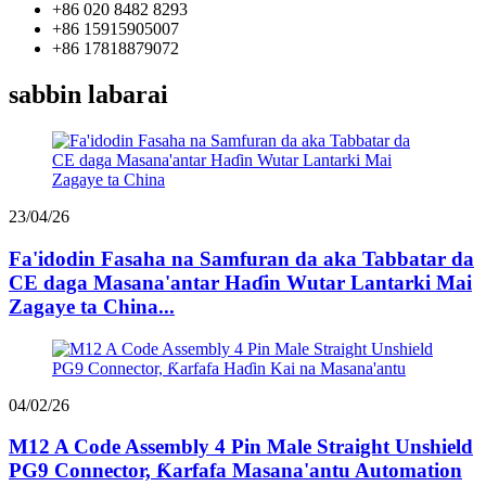
+86 020 8482 8293
+86 15915905007
+86 17818879072
sabbin labarai
23/04/26
Fa'idodin Fasaha na Samfuran da aka Tabbatar da
CE daga Masana'antar Haɗin Wutar Lantarki Mai
Zagaye ta China...
04/02/26
M12 A Code Assembly 4 Pin Male Straight Unshield
PG9 Connector, Ƙarfafa Masana'antu Automation