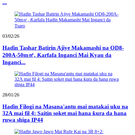
...
03/02/26
Haɗin Tashar Batirin Ajiye Makamashi na OD8-
200A-50m㎡, Ƙarfafa Inganci Mai Kyau da
Inganci...
28/01/26
Haɗin Filogi na Masana'antu mai matakai uku na
32A mai fil 4: Saitin soket mai hana ƙura da hana
ruwa shiga IP44