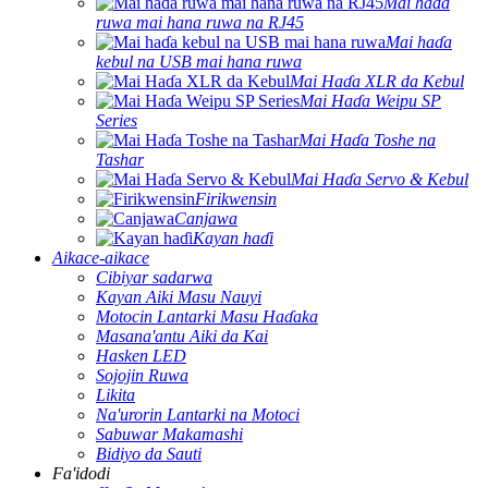
Mai haɗa
ruwa mai hana ruwa na RJ45
Mai haɗa
kebul na USB mai hana ruwa
Mai Haɗa XLR da Kebul
Mai Haɗa Weipu SP
Series
Mai Haɗa Toshe na
Tashar
Mai Haɗa Servo & Kebul
Firikwensin
Canjawa
Kayan haɗi
Aikace-aikace
Cibiyar sadarwa
Kayan Aiki Masu Nauyi
Motocin Lantarki Masu Haɗaka
Masana'antu Aiki da Kai
Hasken LED
Sojojin Ruwa
Likita
Na'urorin Lantarki na Motoci
Sabuwar Makamashi
Bidiyo da Sauti
Fa'idodi