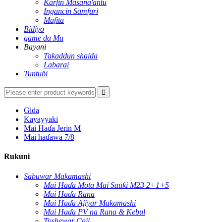
Ƙarfin Masana'antu
Ingancin Samfuri
Mafita
Bidiyo
game da Mu
Bayani
Takaddun shaida
Labarai
Tuntuɓi
Gida
Kayayyaki
Mai Haɗa Jerin M
Mai haɗawa 7/8
Rukuni
Sabuwar Makamashi
Mai Haɗa Mota Mai Sauƙi M23 2+1+5
Mai Haɗa Rana
Mai Haɗa Ajiyar Makamashi
Mai Haɗa PV na Rana & Kebul
Toshewar Caji