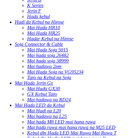
K Series
Jerin F
Haɗa kebul
Haɗi da Kebul na Hirose
Mai Haɗa HR10
Mai Haɗa HR25
Haɗar Kebul na Hirose
Soja Connector & Cable
Mai Haɗa Soja 5015
Mai haɗa soja 26482
Mai haɗa soja 38999
Mai haɗawa 2pm
Mai Haɗa Soja na VG95234
Taro na Kebul na Soja
Mai Haɗa Jerin Gx
Mai Haɗa GX30
GX Kebul Taro
Mai haɗawa na RD24
Mai Haɗa LED da Kebul
Mai Haɗi na L20
Mai haɗawa na L25
Mai haɗa M8 LED mai hana ruwa
Mai haɗa ruwa mai hana ruwa na M25 LED
Kebul ɗin Haɗa LED Mai Ruwa Mai Ruwa T