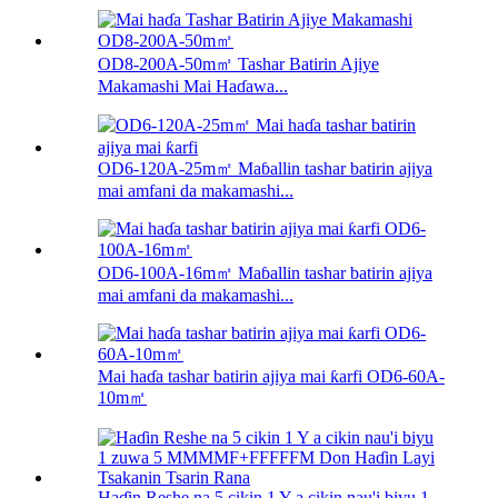
OD8-200A-50m㎡ Tashar Batirin Ajiye
Makamashi Mai Haɗawa...
OD6-120A-25m㎡ Maɓallin tashar batirin ajiya
mai amfani da makamashi...
OD6-100A-16m㎡ Maɓallin tashar batirin ajiya
mai amfani da makamashi...
Mai haɗa tashar batirin ajiya mai ƙarfi OD6-60A-
10m㎡
Haɗin Reshe na 5 cikin 1 Y a cikin nau'i biyu 1