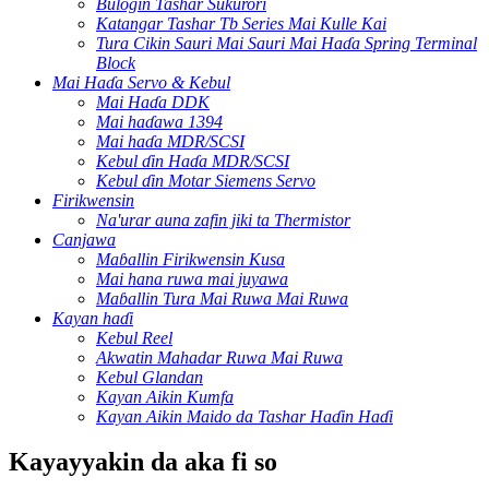
Bulogin Tashar Sukurori
Katangar Tashar Tb Series Mai Kulle Kai
Tura Cikin Sauri Mai Sauri Mai Haɗa Spring Terminal
Block
Mai Haɗa Servo & Kebul
Mai Haɗa DDK
Mai haɗawa 1394
Mai haɗa MDR/SCSI
Kebul ɗin Haɗa MDR/SCSI
Kebul ɗin Motar Siemens Servo
Firikwensin
Na'urar auna zafin jiki ta Thermistor
Canjawa
Maɓallin Firikwensin Kusa
Mai hana ruwa mai juyawa
Maɓallin Tura Mai Ruwa Mai Ruwa
Kayan haɗi
Kebul Reel
Akwatin Mahadar Ruwa Mai Ruwa
Kebul Glandan
Kayan Aikin Kumfa
Kayan Aikin Maido da Tashar Haɗin Haɗi
Kayayyakin da aka fi so