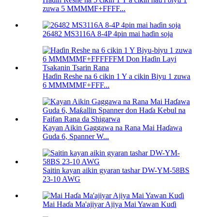
zuwa 5 MMMMF+FFFF...
26482 MS3116A 8-4P 4pin mai haɗin soja
Haɗin Reshe na 6 cikin 1 Y a cikin Biyu 1 zuwa
6 MMMMMF+FFF...
Kayan Aikin Gaggawa na Rana Mai Haɗawa
Guda 6, Spanner W...
Saitin kayan aikin gyaran tashar DW-YM-58BS
23-10 AWG
Mai Haɗa Ma'ajiyar Ajiya Mai Yawan Kuɗi