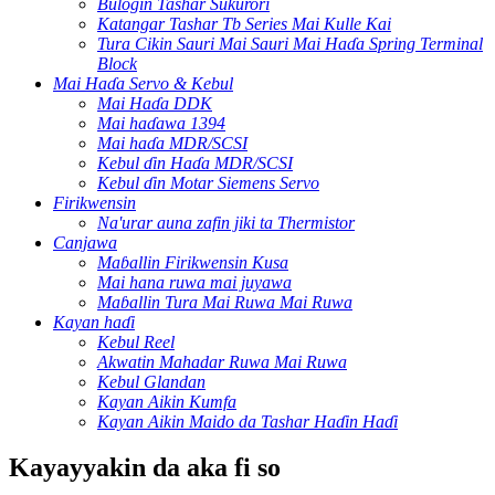
Bulogin Tashar Sukurori
Katangar Tashar Tb Series Mai Kulle Kai
Tura Cikin Sauri Mai Sauri Mai Haɗa Spring Terminal
Block
Mai Haɗa Servo & Kebul
Mai Haɗa DDK
Mai haɗawa 1394
Mai haɗa MDR/SCSI
Kebul ɗin Haɗa MDR/SCSI
Kebul ɗin Motar Siemens Servo
Firikwensin
Na'urar auna zafin jiki ta Thermistor
Canjawa
Maɓallin Firikwensin Kusa
Mai hana ruwa mai juyawa
Maɓallin Tura Mai Ruwa Mai Ruwa
Kayan haɗi
Kebul Reel
Akwatin Mahadar Ruwa Mai Ruwa
Kebul Glandan
Kayan Aikin Kumfa
Kayan Aikin Maido da Tashar Haɗin Haɗi
Kayayyakin da aka fi so