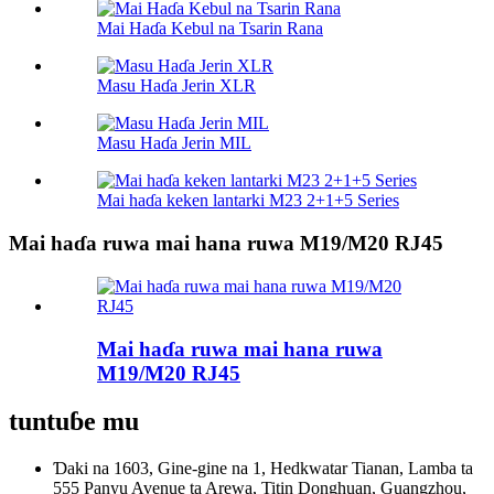
Mai Haɗa Kebul na Tsarin Rana
Masu Haɗa Jerin XLR
Masu Haɗa Jerin MIL
Mai haɗa keken lantarki M23 2+1+5 Series
Mai haɗa ruwa mai hana ruwa M19/M20 RJ45
Mai haɗa ruwa mai hana ruwa
M19/M20 RJ45
tuntuɓe mu
Ɗaki na 1603, Gine-gine na 1, Hedkwatar Tianan, Lamba ta
555 Panyu Avenue ta Arewa, Titin Donghuan, Guangzhou,