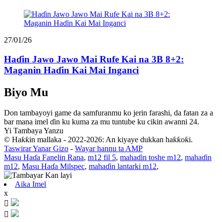
27/01/26
Haɗin Jawo Jawo Mai Rufe Kai na 3B 8+2:
Maganin Haɗin Kai Mai Inganci
Biyo Mu
Don tambayoyi game da samfuranmu ko jerin farashi, da fatan za a
bar mana imel ɗin ku kuma za mu tuntube ku cikin awanni 24.
Yi Tambaya Yanzu
© Haƙƙin mallaka - 2022-2026: An kiyaye dukkan haƙƙoƙi.
Taswirar Yanar Gizo
-
Wayar hannu ta AMP
Masu Haɗa Fanelin Rana
,
m12 fil 5
,
mahaɗin toshe m12
,
mahaɗin
m12
,
Masu Haɗa Milspec
,
mahaɗin lantarki m12
,
Aika Imel
x

