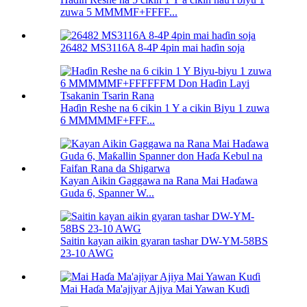
zuwa 5 MMMMF+FFFF...
26482 MS3116A 8-4P 4pin mai haɗin soja
Haɗin Reshe na 6 cikin 1 Y a cikin Biyu 1 zuwa
6 MMMMMF+FFF...
Kayan Aikin Gaggawa na Rana Mai Haɗawa
Guda 6, Spanner W...
Saitin kayan aikin gyaran tashar DW-YM-58BS
23-10 AWG
Mai Haɗa Ma'ajiyar Ajiya Mai Yawan Kuɗi