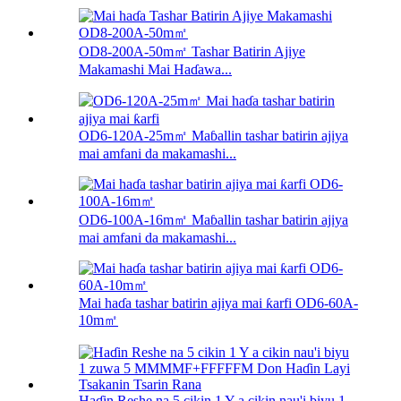
OD8-200A-50m㎡ Tashar Batirin Ajiye
Makamashi Mai Haɗawa...
OD6-120A-25m㎡ Maɓallin tashar batirin ajiya
mai amfani da makamashi...
OD6-100A-16m㎡ Maɓallin tashar batirin ajiya
mai amfani da makamashi...
Mai haɗa tashar batirin ajiya mai ƙarfi OD6-60A-
10m㎡
Haɗin Reshe na 5 cikin 1 Y a cikin nau'i biyu 1