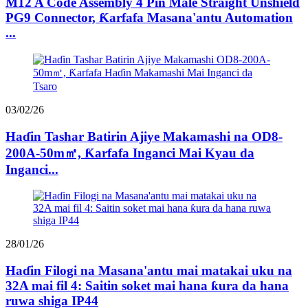
M12 A Code Assembly 4 Pin Male Straight Unshield
PG9 Connector, Ƙarfafa Masana'antu Automation
...
03/02/26
Haɗin Tashar Batirin Ajiye Makamashi na OD8-
200A-50m㎡, Ƙarfafa Inganci Mai Kyau da
Inganci...
28/01/26
Haɗin Filogi na Masana'antu mai matakai uku na
32A mai fil 4: Saitin soket mai hana ƙura da hana
ruwa shiga IP44