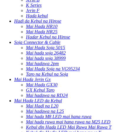
K Series
Jerin F
Haɗa kebul
Haɗi da Kebul na Hirose
Mai Haɗa HR10
Mai Haɗa HR25
Haɗar Kebul na Hirose
Soja Connector & Cable
Mai Haɗa Soja 5015
Mai haɗa soja 26482
Mai haɗa soja 38999
Mai haɗawa 2pm
Mai Haɗa Soja na VG95234
Taro na Kebul na Soja
Mai Haɗa Jerin Gx
Mai Haɗa GX30
GX Kebul Taro
Mai haɗawa na RD24
Mai Haɗa LED da Kebul
Mai Haɗi na L20
Mai haɗawa na L25
Mai haɗa M8 LED mai hana ruwa
Mai haɗa ruwa mai hana ruwa na M25 LED
Kebul ɗin Haɗa LED Mai Ruwa Mai Ruwa T