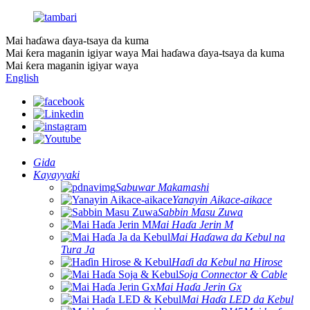
Mai haɗawa ɗaya-tsaya da kuma
Mai ƙera maganin igiyar waya
Mai haɗawa ɗaya-tsaya da kuma
Mai ƙera maganin igiyar waya
English
Gida
Kayayyaki
Sabuwar Makamashi
Yanayin Aikace-aikace
Sabbin Masu Zuwa
Mai Haɗa Jerin M
Mai Haɗawa da Kebul na
Tura Ja
Haɗi da Kebul na Hirose
Soja Connector & Cable
Mai Haɗa Jerin Gx
Mai Haɗa LED da Kebul