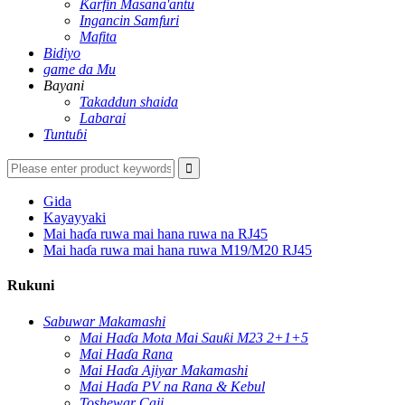
Ƙarfin Masana'antu
Ingancin Samfuri
Mafita
Bidiyo
game da Mu
Bayani
Takaddun shaida
Labarai
Tuntuɓi
Gida
Kayayyaki
Mai haɗa ruwa mai hana ruwa na RJ45
Mai haɗa ruwa mai hana ruwa M19/M20 RJ45
Rukuni
Sabuwar Makamashi
Mai Haɗa Mota Mai Sauƙi M23 2+1+5
Mai Haɗa Rana
Mai Haɗa Ajiyar Makamashi
Mai Haɗa PV na Rana & Kebul
Toshewar Caji