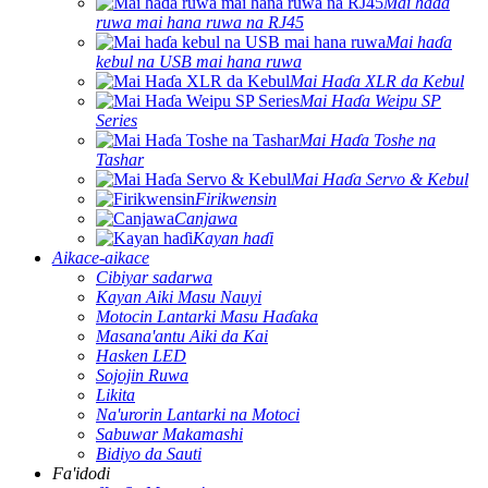
Mai haɗa
ruwa mai hana ruwa na RJ45
Mai haɗa
kebul na USB mai hana ruwa
Mai Haɗa XLR da Kebul
Mai Haɗa Weipu SP
Series
Mai Haɗa Toshe na
Tashar
Mai Haɗa Servo & Kebul
Firikwensin
Canjawa
Kayan haɗi
Aikace-aikace
Cibiyar sadarwa
Kayan Aiki Masu Nauyi
Motocin Lantarki Masu Haɗaka
Masana'antu Aiki da Kai
Hasken LED
Sojojin Ruwa
Likita
Na'urorin Lantarki na Motoci
Sabuwar Makamashi
Bidiyo da Sauti
Fa'idodi