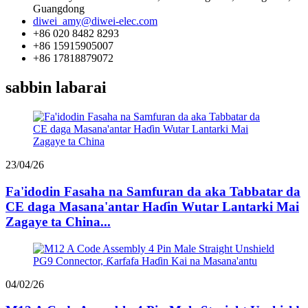
Guangdong
diwei_amy@diwei-elec.com
+86 020 8482 8293
+86 15915905007
+86 17818879072
sabbin labarai
23/04/26
Fa'idodin Fasaha na Samfuran da aka Tabbatar da
CE daga Masana'antar Haɗin Wutar Lantarki Mai
Zagaye ta China...
04/02/26