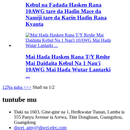
Kebul na Fadada Hasken Rana
10AWG tare da Haɗin Mace da
Namiji tare da Ƙarin Haɗin Rana
Kyauta
Mai Haɗa Hasken Rana T/Y Reshe
Mai Daidaita Kebul Na 1 Nau'i
10AWG Mai Haɗa Wutar Lantarki
...
1
2
Na gaba >
>>
Shafi na 1/2
tuntuɓe mu
Ɗaki na 1603, Gine-gine na 1, Hedkwatar Tianan, Lamba ta
555 Panyu Avenue ta Arewa, Titin Donghuan, Guangzhou,
Guangdong
diwei_amy@diwei-elec.com