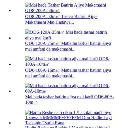
OD8-200A-50m㎡ Tashar Batirin Ajiye
Makamashi Mai Haɗawa...
OD6-120A-25m㎡ Maɓallin tashar batirin ajiya
mai amfani da makamashi...
OD6-100A-16m㎡ Maɓallin tashar batirin ajiya
mai amfani da makamashi...
Mai haɗa tashar batirin ajiya mai ƙarfi OD6-60A-
10m㎡
Haɗin Reshe na 5 cikin 1 Y a cikin nau'i biyu 1