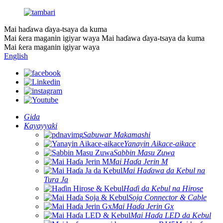
Mai haɗawa ɗaya-tsaya da kuma
Mai ƙera maganin igiyar waya
Mai haɗawa ɗaya-tsaya da kuma
Mai ƙera maganin igiyar waya
English
Gida
Kayayyaki
Sabuwar Makamashi
Yanayin Aikace-aikace
Sabbin Masu Zuwa
Mai Haɗa Jerin M
Mai Haɗawa da Kebul na
Tura Ja
Haɗi da Kebul na Hirose
Soja Connector & Cable
Mai Haɗa Jerin Gx
Mai Haɗa LED da Kebul