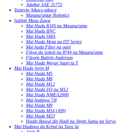
Adaftar SAE J1772
Yanayin Aikace-aikace
Masana'antar Robotics
Sabbin Masu Zuwa
Mai Haɗa RJ45 na Masana'antu
Mai Haɗa BNC
Mai Haɗa SMA
Mai Haɗa Mota na DT Series
Mai haɗa Fiber na gani
Filogi da Soketi na IP44 na Masana'antu
Filogin Batirin Anderson
Mai Haɗa Wayar Sauri ta T
Mai Haɗa Jerin M
Mai Haɗa M5
Mai Haɗa M8
Mai Haɗa M12
Mai Haɗa I/O na M12
Mai Haɗa NMEA2000
Mai haɗawa 7/8
Mai Haɗa M9
Mai Haɗa M16 (J09)
Mai Haɗa M23
Haɗin Bawul ɗin Haɗi na Jirgin Sama na Servo
Mai Haɗawa da Kebul na Tura Ja
Jerin B