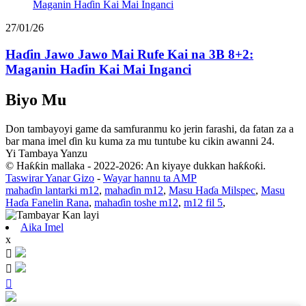
27/01/26
Haɗin Jawo Jawo Mai Rufe Kai na 3B 8+2:
Maganin Haɗin Kai Mai Inganci
Biyo Mu
Don tambayoyi game da samfuranmu ko jerin farashi, da fatan za a
bar mana imel ɗin ku kuma za mu tuntube ku cikin awanni 24.
Yi Tambaya Yanzu
© Haƙƙin mallaka - 2022-2026: An kiyaye dukkan haƙƙoƙi.
Taswirar Yanar Gizo
-
Wayar hannu ta AMP
mahaɗin lantarki m12
,
mahaɗin m12
,
Masu Haɗa Milspec
,
Masu
Haɗa Fanelin Rana
,
mahaɗin toshe m12
,
m12 fil 5
,
Aika Imel
x


