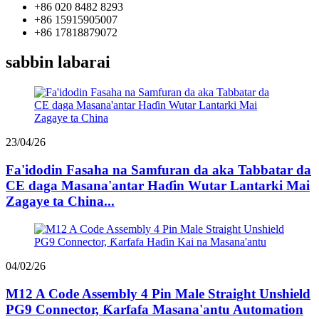
+86 020 8482 8293
+86 15915905007
+86 17818879072
sabbin labarai
23/04/26
Fa'idodin Fasaha na Samfuran da aka Tabbatar da
CE daga Masana'antar Haɗin Wutar Lantarki Mai
Zagaye ta China...
04/02/26
M12 A Code Assembly 4 Pin Male Straight Unshield
PG9 Connector, Ƙarfafa Masana'antu Automation