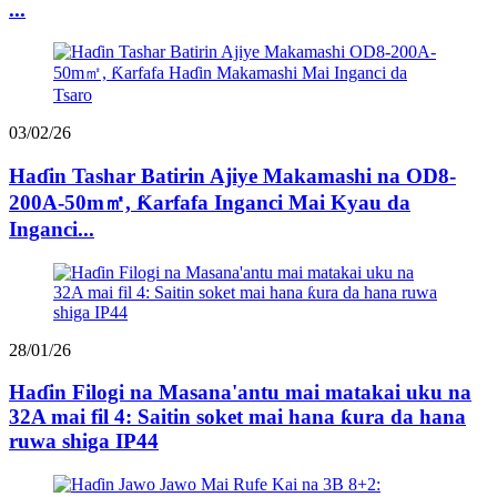
...
03/02/26
Haɗin Tashar Batirin Ajiye Makamashi na OD8-
200A-50m㎡, Ƙarfafa Inganci Mai Kyau da
Inganci...
28/01/26
Haɗin Filogi na Masana'antu mai matakai uku na
32A mai fil 4: Saitin soket mai hana ƙura da hana
ruwa shiga IP44