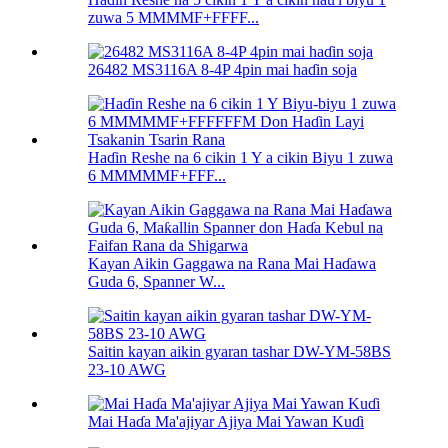
zuwa 5 MMMMF+FFFF...
26482 MS3116A 8-4P 4pin mai haɗin soja
Haɗin Reshe na 6 cikin 1 Y a cikin Biyu 1 zuwa
6 MMMMMF+FFF...
Kayan Aikin Gaggawa na Rana Mai Haɗawa
Guda 6, Spanner W...
Saitin kayan aikin gyaran tashar DW-YM-58BS
23-10 AWG
Mai Haɗa Ma'ajiyar Ajiya Mai Yawan Kuɗi