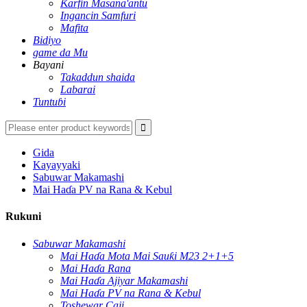
Ƙarfin Masana'antu
Ingancin Samfuri
Mafita
Bidiyo
game da Mu
Bayani
Takaddun shaida
Labarai
Tuntuɓi
Gida
Kayayyaki
Sabuwar Makamashi
Mai Haɗa PV na Rana & Kebul
Rukuni
Sabuwar Makamashi
Mai Haɗa Mota Mai Sauƙi M23 2+1+5
Mai Haɗa Rana
Mai Haɗa Ajiyar Makamashi
Mai Haɗa PV na Rana & Kebul
Toshewar Caji