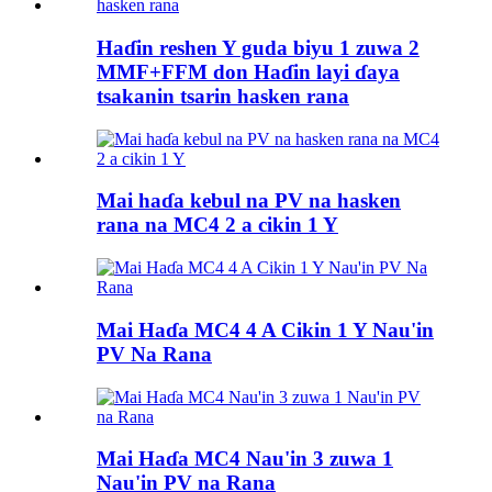
Haɗin reshen Y guda biyu 1 zuwa 2
MMF+FFM don Haɗin layi ɗaya
tsakanin tsarin hasken rana
Mai haɗa kebul na PV na hasken
rana na MC4 2 a cikin 1 Y
Mai Haɗa MC4 4 A Cikin 1 Y Nau'in
PV Na Rana
Mai Haɗa MC4 Nau'in 3 zuwa 1
Nau'in PV na Rana