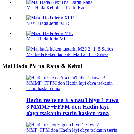
Mai Haɗa Kebul na Tsarin Rana
Masu Haɗa Jerin XLR
Masu Haɗa Jerin MIL
Mai haɗa keken lantarki M23 2+1+5 Series
Mai Haɗa PV na Rana & Kebul
Haɗin reshe na Y a nau'i biyu 1 zuwa
3 MMMF+FFFM don Haɗin layi
ɗaya tsakanin tsarin hasken rana