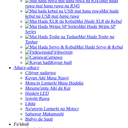
Mai haɗa
ruwa mai hana ruwa na RJ45
Mai haɗa
kebul na USB mai hana ruwa
Mai Haɗa XLR da Kebul
Mai Haɗa Weipu SP
Series
Mai Haɗa Toshe na
Tashar
Mai Haɗa Servo & Kebul
Firikwensin
Canjawa
Kayan haɗi
Aikace-aikace
Cibiyar sadarwa
Kayan Aiki Masu Nauyi
Motocin Lantarki Masu Haɗaka
Masana'antu Aiki da Kai
Hasken LED
Sojojin Ruwa
Likita
Na'urorin Lantarki na Motoci
Sabuwar Makamashi
Bidiyo da Sauti
Fa'idodi