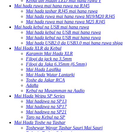
Kebul ɗin Haɗin LED mai hana ruwa Y
Mai haɗa ruwa mai hana ruwa na RJ45
Mai haɗa tashar RJ45 mai hana ruwa
Mai haɗa ruwa mai hana ruwa M19/M20 RJ45
Mai haɗa ruwa mai hana ruwa M25 RJ45
Mai haɗa kebul na USB mai hana ruwa
Mai haɗa kebul na USB mai hana ruwa
Mai haɗa kebul na USB mai hana ruwa
Mai haɗa USB2.0 da USB3.0 mai hana ruwa shiga
Mai Haɗa XLR da Kebul
Ƙaramin Mai Haɗa XLR
Filogi da jack na 3.5mm
Filogi da Jaka 6.35mm (6.5mm)
Mai Haɗa Lasifika
Mai Haɗa Wutar Lantarki
Toshe da Jakar RCA
Adafta
Kebul na Musamman na Audio
Mai Haɗa Weipu SP Series
Mai haɗawa na SP13
Mai haɗawa na SP17
Mai haɗawa na SP21
Taro na Kebul na SP
Mai Haɗa Toshe na Tashar
Toshewar Wayar Tashar Sauri Mai Sauri