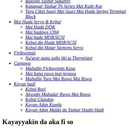
Bulogin Tashar Sukurori
Katangar Tashar Tb Series Mai Kulle Kai
Tura Cikin Sauri Mai Sauri Mai Haɗa Spring Terminal
Block
Mai Haɗa Servo & Kebul
Mai Haɗa DDK
Mai haɗawa 1394
Mai haɗa MDR/SCSI
Kebul ɗin Haɗa MDR/SCSI
Kebul ɗin Motar Siemens Servo
Firikwensin
Na'urar auna zafin jiki ta Thermistor
Canjawa
Maɓallin Firikwensin Kusa
Mai hana ruwa mai juyawa
Maɓallin Tura Mai Ruwa Mai Ruwa
Kayan haɗi
Kebul Reel
Akwatin Mahadar Ruwa Mai Ruwa
Kebul Glandan
Kayan Aikin Kumfa
Kayan Aikin Maido da Tashar Haɗin Haɗi
Kayayyakin da aka fi so