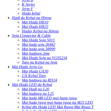
K Series
Jerin F
Haɗa kebul
Haɗi da Kebul na Hirose
Mai Haɗa HR10
Mai Haɗa HR25
Haɗar Kebul na Hirose
Soja Connector & Cable
Mai Haɗa Soja 5015
Mai haɗa soja 26482
Mai haɗa soja 38999
Mai haɗawa 2pm
Mai Haɗa Soja na VG95234
Taro na Kebul na Soja
Mai Haɗa Jerin Gx
Mai Haɗa GX30
GX Kebul Taro
Mai haɗawa na RD24
Mai Haɗa LED da Kebul
Mai Haɗi na L20
Mai haɗawa na L25
Mai haɗa M8 LED mai hana ruwa
Mai haɗa ruwa mai hana ruwa na M25 LED
Kebul ɗin Haɗa LED Mai Ruwa Mai Ruwa T