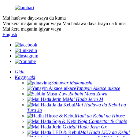
Mai haɗawa ɗaya-tsaya da kuma
Mai ƙera maganin igiyar waya
Mai haɗawa ɗaya-tsaya da kuma
Mai ƙera maganin igiyar waya
English
Gida
Kayayyaki
Sabuwar Makamashi
Yanayin Aikace-aikace
Sabbin Masu Zuwa
Mai Haɗa Jerin M
Mai Haɗawa da Kebul na
Tura Ja
Haɗi da Kebul na Hirose
Soja Connector & Cable
Mai Haɗa Jerin Gx
Mai Haɗa LED da Kebul