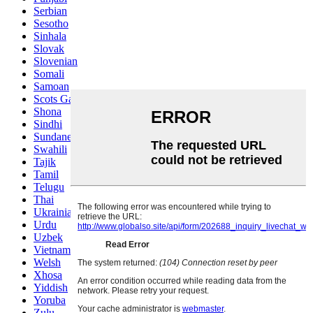
Serbian
Sesotho
Sinhala
Slovak
Slovenian
Somali
Samoan
Scots Gaelic
Shona
Sindhi
Sundanese
Swahili
Tajik
Tamil
Telugu
Thai
Ukrainian
Urdu
Uzbek
Vietnamese
Welsh
Xhosa
Yiddish
Yoruba
Zulu