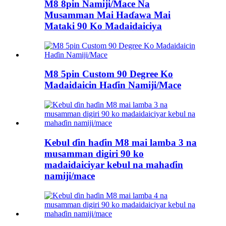
M8 8pin Namiji/Mace Na
Musamman Mai Haɗawa Mai
Mataki 90 Ko Madaidaiciya
M8 5pin Custom 90 Degree Ko
Madaidaicin Haɗin Namiji/Mace
Kebul ɗin haɗin M8 mai lamba 3 na
musamman digiri 90 ko
madaidaiciyar kebul na mahaɗin
namiji/mace