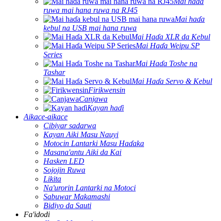
Mai haɗa
ruwa mai hana ruwa na RJ45
Mai haɗa
kebul na USB mai hana ruwa
Mai Haɗa XLR da Kebul
Mai Haɗa Weipu SP
Series
Mai Haɗa Toshe na
Tashar
Mai Haɗa Servo & Kebul
Firikwensin
Canjawa
Kayan haɗi
Aikace-aikace
Cibiyar sadarwa
Kayan Aiki Masu Nauyi
Motocin Lantarki Masu Haɗaka
Masana'antu Aiki da Kai
Hasken LED
Sojojin Ruwa
Likita
Na'urorin Lantarki na Motoci
Sabuwar Makamashi
Bidiyo da Sauti
Fa'idodi