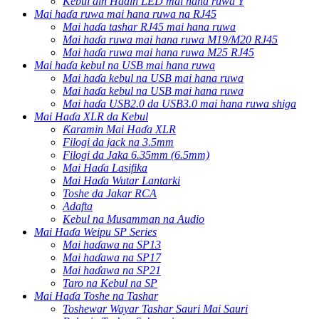
Kebul ɗin Haɗin LED mai hana ruwa Y
Mai haɗa ruwa mai hana ruwa na RJ45
Mai haɗa tashar RJ45 mai hana ruwa
Mai haɗa ruwa mai hana ruwa M19/M20 RJ45
Mai haɗa ruwa mai hana ruwa M25 RJ45
Mai haɗa kebul na USB mai hana ruwa
Mai haɗa kebul na USB mai hana ruwa
Mai haɗa kebul na USB mai hana ruwa
Mai haɗa USB2.0 da USB3.0 mai hana ruwa shiga
Mai Haɗa XLR da Kebul
Ƙaramin Mai Haɗa XLR
Filogi da jack na 3.5mm
Filogi da Jaka 6.35mm (6.5mm)
Mai Haɗa Lasifika
Mai Haɗa Wutar Lantarki
Toshe da Jakar RCA
Adafta
Kebul na Musamman na Audio
Mai Haɗa Weipu SP Series
Mai haɗawa na SP13
Mai haɗawa na SP17
Mai haɗawa na SP21
Taro na Kebul na SP
Mai Haɗa Toshe na Tashar
Toshewar Wayar Tashar Sauri Mai Sauri