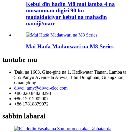
Kebul ɗin haɗin M8 mai lamba 4 na
musamman digiri 90 ko
madaidaiciyar kebul na mahaɗin
namiji/mace
Mai Haɗa Madauwari na M8 Series
tuntuɓe mu
Ɗaki na 1603, Gine-gine na 1, Hedkwatar Tianan, Lamba ta
555 Panyu Avenue ta Arewa, Titin Donghuan, Guangzhou,
Guangdong
diwei_amy@diwei-elec.com
+86 020 8482 8293
+86 15915905007
+86 17818879072
sabbin labarai