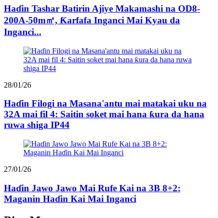
Haɗin Tashar Batirin Ajiye Makamashi na OD8-
200A-50m㎡, Ƙarfafa Inganci Mai Kyau da
Inganci...
28/01/26
Haɗin Filogi na Masana'antu mai matakai uku na
32A mai fil 4: Saitin soket mai hana ƙura da hana
ruwa shiga IP44
27/01/26
Haɗin Jawo Jawo Mai Rufe Kai na 3B 8+2:
Maganin Haɗin Kai Mai Inganci