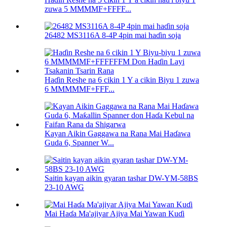
zuwa 5 MMMMF+FFFF...
26482 MS3116A 8-4P 4pin mai haɗin soja
Haɗin Reshe na 6 cikin 1 Y a cikin Biyu 1 zuwa
6 MMMMMF+FFF...
Kayan Aikin Gaggawa na Rana Mai Haɗawa
Guda 6, Spanner W...
Saitin kayan aikin gyaran tashar DW-YM-58BS
23-10 AWG
Mai Haɗa Ma'ajiyar Ajiya Mai Yawan Kuɗi