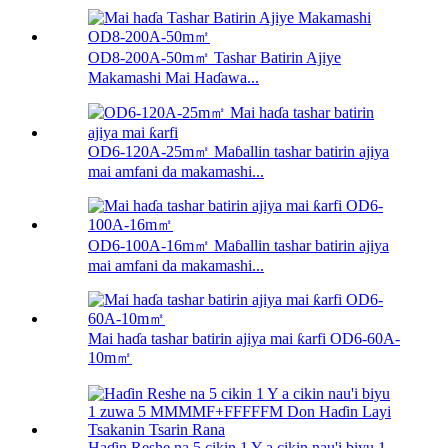
OD8-200A-50m㎡ Tashar Batirin Ajiye
Makamashi Mai Haɗawa...
OD6-120A-25m㎡ Maɓallin tashar batirin ajiya
mai amfani da makamashi...
OD6-100A-16m㎡ Maɓallin tashar batirin ajiya
mai amfani da makamashi...
Mai haɗa tashar batirin ajiya mai ƙarfi OD6-60A-
10m㎡
Haɗin Reshe na 5 cikin 1 Y a cikin nau'i biyu 1