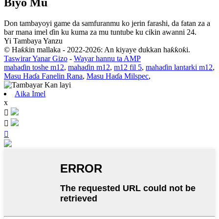
Biyo Mu
Don tambayoyi game da samfuranmu ko jerin farashi, da fatan za a
bar mana imel ɗin ku kuma za mu tuntube ku cikin awanni 24.
Yi Tambaya Yanzu
© Haƙƙin mallaka - 2022-2026: An kiyaye dukkan haƙƙoƙi.
Taswirar Yanar Gizo
-
Wayar hannu ta AMP
mahaɗin toshe m12
,
mahaɗin m12
,
m12 fil 5
,
mahaɗin lantarki m12
,
Masu Haɗa Fanelin Rana
,
Masu Haɗa Milspec
,
Aika Imel
x


