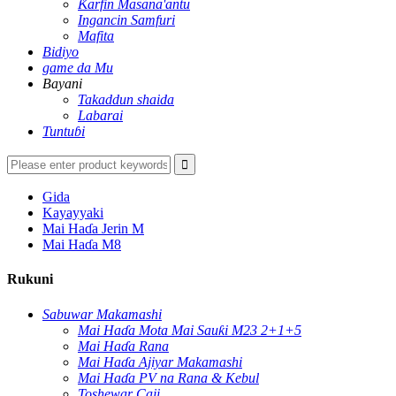
Ƙarfin Masana'antu
Ingancin Samfuri
Mafita
Bidiyo
game da Mu
Bayani
Takaddun shaida
Labarai
Tuntuɓi
Gida
Kayayyaki
Mai Haɗa Jerin M
Mai Haɗa M8
Rukuni
Sabuwar Makamashi
Mai Haɗa Mota Mai Sauƙi M23 2+1+5
Mai Haɗa Rana
Mai Haɗa Ajiyar Makamashi
Mai Haɗa PV na Rana & Kebul
Toshewar Caji