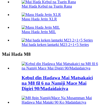
Mai Haɗa Kebul na Tsarin Rana
Masu Haɗa Jerin XLR
Masu Haɗa Jerin MIL
Mai haɗa keken lantarki M23 2+1+5 Series
Mai Haɗa M8
Kebul ɗin Haɗawa Mai Matsakaici
na M8 fil 6 na Namiji Mace Mai
Digiri 90/Madaidaiciya