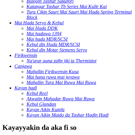
Bulogin Tashar Sukurori
Katangar Tashar Tb Series Mai Kulle Kai
Tura Cikin Sauri Mai Sauri Mai Haɗa Spring Terminal
Block
Mai Haɗa Servo & Kebul
Mai Haɗa DDK
Mai haɗawa 1394
Mai haɗa MDR/SCSI
Kebul ɗin Haɗa MDR/SCSI
Kebul ɗin Motar Siemens Servo
Firikwensin
Na'urar auna zafin jiki ta Thermistor
Canjawa
Maɓallin Firikwensin Kusa
Mai hana ruwa mai juyawa
Maɓallin Tura Mai Ruwa Mai Ruwa
Kayan haɗi
Kebul Reel
Akwatin Mahadar Ruwa Mai Ruwa
Kebul Glandan
Kayan Aikin Kumfa
Kayan Aikin Maido da Tashar Haɗin Haɗi
Kayayyakin da aka fi so