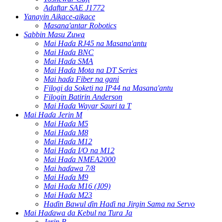
Adaftar SAE J1772
Yanayin Aikace-aikace
Masana'antar Robotics
Sabbin Masu Zuwa
Mai Haɗa RJ45 na Masana'antu
Mai Haɗa BNC
Mai Haɗa SMA
Mai Haɗa Mota na DT Series
Mai haɗa Fiber na gani
Filogi da Soketi na IP44 na Masana'antu
Filogin Batirin Anderson
Mai Haɗa Wayar Sauri ta T
Mai Haɗa Jerin M
Mai Haɗa M5
Mai Haɗa M8
Mai Haɗa M12
Mai Haɗa I/O na M12
Mai Haɗa NMEA2000
Mai haɗawa 7/8
Mai Haɗa M9
Mai Haɗa M16 (J09)
Mai Haɗa M23
Haɗin Bawul ɗin Haɗi na Jirgin Sama na Servo
Mai Haɗawa da Kebul na Tura Ja
Jerin B