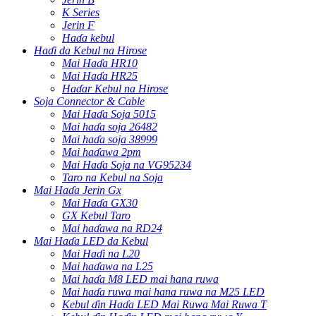
K Series
Jerin F
Haɗa kebul
Haɗi da Kebul na Hirose
Mai Haɗa HR10
Mai Haɗa HR25
Haɗar Kebul na Hirose
Soja Connector & Cable
Mai Haɗa Soja 5015
Mai haɗa soja 26482
Mai haɗa soja 38999
Mai haɗawa 2pm
Mai Haɗa Soja na VG95234
Taro na Kebul na Soja
Mai Haɗa Jerin Gx
Mai Haɗa GX30
GX Kebul Taro
Mai haɗawa na RD24
Mai Haɗa LED da Kebul
Mai Haɗi na L20
Mai haɗawa na L25
Mai haɗa M8 LED mai hana ruwa
Mai haɗa ruwa mai hana ruwa na M25 LED
Kebul ɗin Haɗa LED Mai Ruwa Mai Ruwa T