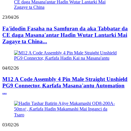
23/04/26
Fa'idodin Fasaha na Samfuran da aka Tabbatar da
CE daga Masana'antar Haɗin Wutar Lantarki Mai
Zagaye ta China...
04/02/26
M12 A Code Assembly 4 Pin Male Straight Unshield
PG9 Connector, Ƙarfafa Masana'antu Automation
...
03/02/26