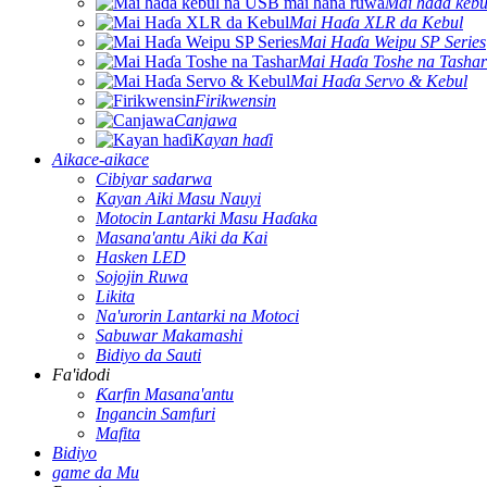
Mai haɗa keb
Mai Haɗa XLR da Kebul
Mai Haɗa Weipu SP Series
Mai Haɗa Toshe na Tashar
Mai Haɗa Servo & Kebul
Firikwensin
Canjawa
Kayan haɗi
Aikace-aikace
Cibiyar sadarwa
Kayan Aiki Masu Nauyi
Motocin Lantarki Masu Haɗaka
Masana'antu Aiki da Kai
Hasken LED
Sojojin Ruwa
Likita
Na'urorin Lantarki na Motoci
Sabuwar Makamashi
Bidiyo da Sauti
Fa'idodi
Ƙarfin Masana'antu
Ingancin Samfuri
Mafita
Bidiyo
game da Mu