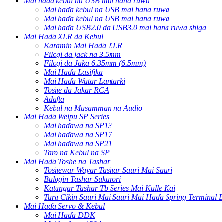
Mai haɗa kebul na USB mai hana ruwa
Mai haɗa kebul na USB mai hana ruwa
Mai haɗa kebul na USB mai hana ruwa
Mai haɗa USB2.0 da USB3.0 mai hana ruwa shiga
Mai Haɗa XLR da Kebul
Ƙaramin Mai Haɗa XLR
Filogi da jack na 3.5mm
Filogi da Jaka 6.35mm (6.5mm)
Mai Haɗa Lasifika
Mai Haɗa Wutar Lantarki
Toshe da Jakar RCA
Adafta
Kebul na Musamman na Audio
Mai Haɗa Weipu SP Series
Mai haɗawa na SP13
Mai haɗawa na SP17
Mai haɗawa na SP21
Taro na Kebul na SP
Mai Haɗa Toshe na Tashar
Toshewar Wayar Tashar Sauri Mai Sauri
Bulogin Tashar Sukurori
Katangar Tashar Tb Series Mai Kulle Kai
Tura Cikin Sauri Mai Sauri Mai Haɗa Spring Terminal 
Mai Haɗa Servo & Kebul
Mai Haɗa DDK