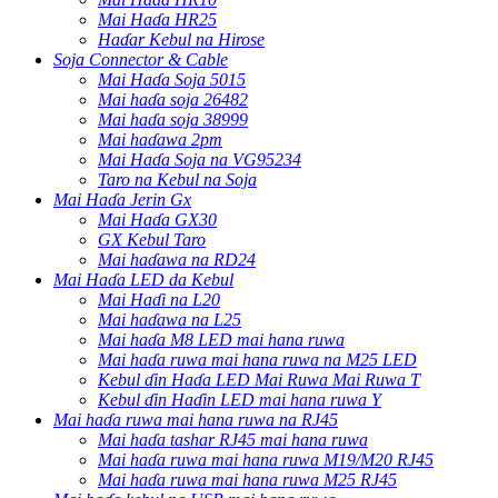
Mai Haɗa HR25
Haɗar Kebul na Hirose
Soja Connector & Cable
Mai Haɗa Soja 5015
Mai haɗa soja 26482
Mai haɗa soja 38999
Mai haɗawa 2pm
Mai Haɗa Soja na VG95234
Taro na Kebul na Soja
Mai Haɗa Jerin Gx
Mai Haɗa GX30
GX Kebul Taro
Mai haɗawa na RD24
Mai Haɗa LED da Kebul
Mai Haɗi na L20
Mai haɗawa na L25
Mai haɗa M8 LED mai hana ruwa
Mai haɗa ruwa mai hana ruwa na M25 LED
Kebul ɗin Haɗa LED Mai Ruwa Mai Ruwa T
Kebul ɗin Haɗin LED mai hana ruwa Y
Mai haɗa ruwa mai hana ruwa na RJ45
Mai haɗa tashar RJ45 mai hana ruwa
Mai haɗa ruwa mai hana ruwa M19/M20 RJ45
Mai haɗa ruwa mai hana ruwa M25 RJ45