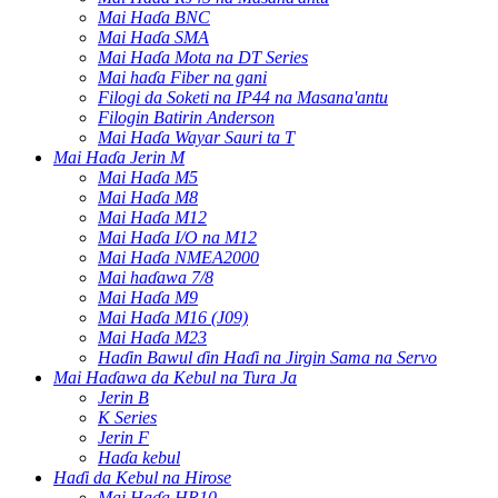
Mai Haɗa BNC
Mai Haɗa SMA
Mai Haɗa Mota na DT Series
Mai haɗa Fiber na gani
Filogi da Soketi na IP44 na Masana'antu
Filogin Batirin Anderson
Mai Haɗa Wayar Sauri ta T
Mai Haɗa Jerin M
Mai Haɗa M5
Mai Haɗa M8
Mai Haɗa M12
Mai Haɗa I/O na M12
Mai Haɗa NMEA2000
Mai haɗawa 7/8
Mai Haɗa M9
Mai Haɗa M16 (J09)
Mai Haɗa M23
Haɗin Bawul ɗin Haɗi na Jirgin Sama na Servo
Mai Haɗawa da Kebul na Tura Ja
Jerin B
K Series
Jerin F
Haɗa kebul
Haɗi da Kebul na Hirose
Mai Haɗa HR10