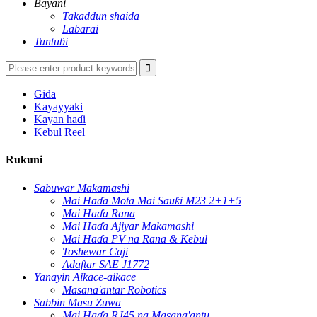
Bayani
Takaddun shaida
Labarai
Tuntuɓi
Gida
Kayayyaki
Kayan haɗi
Kebul Reel
Rukuni
Sabuwar Makamashi
Mai Haɗa Mota Mai Sauƙi M23 2+1+5
Mai Haɗa Rana
Mai Haɗa Ajiyar Makamashi
Mai Haɗa PV na Rana & Kebul
Toshewar Caji
Adaftar SAE J1772
Yanayin Aikace-aikace
Masana'antar Robotics
Sabbin Masu Zuwa
Mai Haɗa RJ45 na Masana'antu