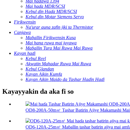
Mai haɗawa 1394
Mai haɗa MDR/SCSI
Kebul ɗin Haɗa MDR/SCSI
Kebul ɗin Motar Siemens Servo
Firikwensin
Na'urar auna zafin jiki ta Thermistor
Canjawa
Maɓallin Firikwensin Kusa
Mai hana ruwa mai juyawa
Maɓallin Tura Mai Ruwa Mai Ruwa
Kayan haɗi
Kebul Reel
Akwatin Mahadar Ruwa Mai Ruwa
Kebul Glandan
Kayan Aikin Kumfa
Kayan Aikin Maido da Tashar Haɗin Haɗi
Kayayyakin da aka fi so
OD8-200A-50m㎡ Tashar Batirin Ajiye Makamashi Mai
OD6-120A-25m㎡ Maɓallin tashar batirin ajiya mai amfa