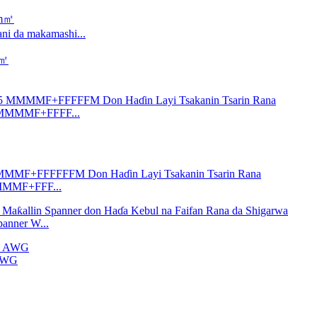
ni da makamashi...
a 5 MMMMF+FFFF...
MMMMMF+FFF...
anner W...
 AWG