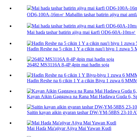
OD6-100A-16m㎡ Maɓallin tashar batirin ajiya mai amfa
Mai haɗa tashar batirin ajiya mai ƙarfi OD6-60A-10m㎡
Haɗin Reshe na 5 cikin 1 Y a cikin nau'i biyu 1 zuw
26482 MS3116A 8-4P 4pin mai haɗin soja
Haɗin Reshe na 6 cikin 1 Y a cikin Biyu 1 zuwa 6 
Kayan Aikin Gaggawa na Rana Mai Haɗawa Guda 6, Sp
Saitin kayan aikin gyaran tashar DW-YM-58BS 23-10
Mai Haɗa Ma'ajiyar Ajiya Mai Yawan Kuɗi