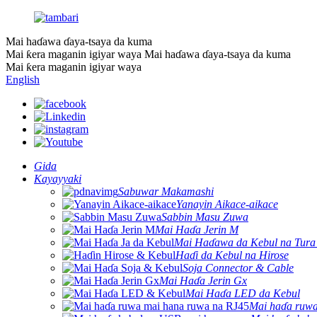
Mai haɗawa ɗaya-tsaya da kuma
Mai ƙera maganin igiyar waya
Mai haɗawa ɗaya-tsaya da kuma
Mai ƙera maganin igiyar waya
English
Gida
Kayayyaki
Sabuwar Makamashi
Yanayin Aikace-aikace
Sabbin Masu Zuwa
Mai Haɗa Jerin M
Mai Haɗawa da Kebul na Tura
Haɗi da Kebul na Hirose
Soja Connector & Cable
Mai Haɗa Jerin Gx
Mai Haɗa LED da Kebul
Mai haɗa ruwa