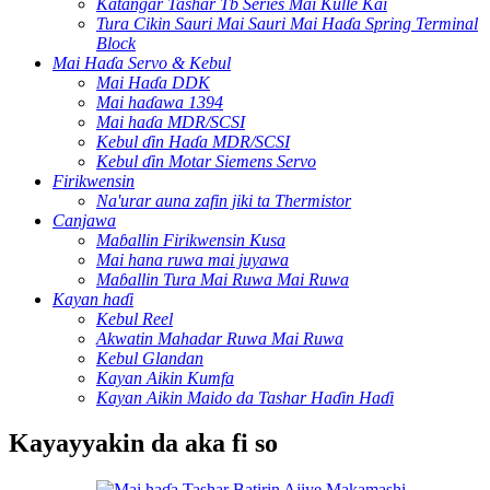
Katangar Tashar Tb Series Mai Kulle Kai
Tura Cikin Sauri Mai Sauri Mai Haɗa Spring Terminal
Block
Mai Haɗa Servo & Kebul
Mai Haɗa DDK
Mai haɗawa 1394
Mai haɗa MDR/SCSI
Kebul ɗin Haɗa MDR/SCSI
Kebul ɗin Motar Siemens Servo
Firikwensin
Na'urar auna zafin jiki ta Thermistor
Canjawa
Maɓallin Firikwensin Kusa
Mai hana ruwa mai juyawa
Maɓallin Tura Mai Ruwa Mai Ruwa
Kayan haɗi
Kebul Reel
Akwatin Mahadar Ruwa Mai Ruwa
Kebul Glandan
Kayan Aikin Kumfa
Kayan Aikin Maido da Tashar Haɗin Haɗi
Kayayyakin da aka fi so