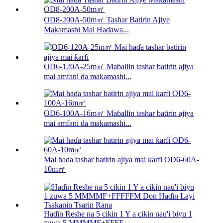
OD8-200A-50m㎡ Tashar Batirin Ajiye
Makamashi Mai Haɗawa...
OD6-120A-25m㎡ Maɓallin tashar batirin ajiya
mai amfani da makamashi...
OD6-100A-16m㎡ Maɓallin tashar batirin ajiya
mai amfani da makamashi...
Mai haɗa tashar batirin ajiya mai ƙarfi OD6-60A-
10m㎡
Haɗin Reshe na 5 cikin 1 Y a cikin nau'i biyu 1
zuwa 5 MMMMF+FFFF...