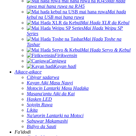
Mai haɗa
ruwa mai hana ruwa na RJ45
Mai haɗa
kebul na USB mai hana ruwa
Mai Haɗa XLR da Kebul
Mai Haɗa Weipu SP
Series
Mai Haɗa Toshe na
Tashar
Mai Haɗa Servo & Kebul
Firikwensin
Canjawa
Kayan haɗi
Aikace-aikace
Cibiyar sadarwa
Kayan Aiki Masu Nauyi
Motocin Lantarki Masu Haɗaka
Masana'antu Aiki da Kai
Hasken LED
Sojojin Ruwa
Likita
Na'urorin Lantarki na Motoci
Sabuwar Makamashi
Bidiyo da Sauti
Fa'idodi