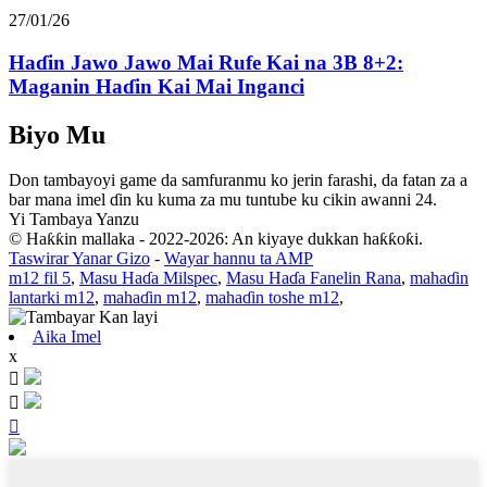
27/01/26
Haɗin Jawo Jawo Mai Rufe Kai na 3B 8+2:
Maganin Haɗin Kai Mai Inganci
Biyo Mu
Don tambayoyi game da samfuranmu ko jerin farashi, da fatan za a
bar mana imel ɗin ku kuma za mu tuntube ku cikin awanni 24.
Yi Tambaya Yanzu
© Haƙƙin mallaka - 2022-2026: An kiyaye dukkan haƙƙoƙi.
Taswirar Yanar Gizo
-
Wayar hannu ta AMP
m12 fil 5
,
Masu Haɗa Milspec
,
Masu Haɗa Fanelin Rana
,
mahaɗin
lantarki m12
,
mahaɗin m12
,
mahaɗin toshe m12
,
Aika Imel
x


