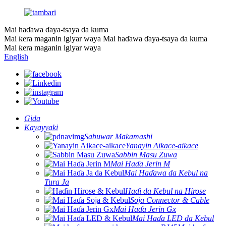
Mai haɗawa ɗaya-tsaya da kuma
Mai ƙera maganin igiyar waya
Mai haɗawa ɗaya-tsaya da kuma
Mai ƙera maganin igiyar waya
English
Gida
Kayayyaki
Sabuwar Makamashi
Yanayin Aikace-aikace
Sabbin Masu Zuwa
Mai Haɗa Jerin M
Mai Haɗawa da Kebul na
Tura Ja
Haɗi da Kebul na Hirose
Soja Connector & Cable
Mai Haɗa Jerin Gx
Mai Haɗa LED da Kebul