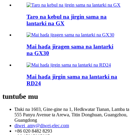
Taro na kebul na jirgin sama na
lantarki na GX
Mai haɗa jiragen sama na lantarki
na GX30
Mai haɗa jirgin sama na lantarki na
RD24
tuntuɓe mu
Ɗaki na 1603, Gine-gine na 1, Hedkwatar Tianan, Lamba ta
555 Panyu Avenue ta Arewa, Titin Donghuan, Guangzhou,
Guangdong
diwei_amy@diwei-elec.com
+86 020 8482 8293