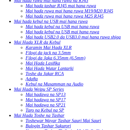
Mai haɗa ruwa mai hana ruwa na RJ45
Mai haɗa tashar RJ45 mai hana ruwa
Mai haɗa ruwa mai hana ruwa M19/M20 RJ45
Mai haɗa ruwa mai hana ruwa M25 RJ45
Mai haɗa kebul na USB mai hana ruwa
Mai haɗa kebul na USB mai hana ruwa
Mai haɗa kebul na USB mai hana ruwa
Mai haɗa USB2.0 da USB3.0 mai hana ruwa shiga
Mai Haɗa XLR da Kebul
Ƙaramin Mai Haɗa XLR
Filogi da jack na 3.5mm
Filogi da Jaka 6.35mm (6.5mm)
Mai Haɗa Lasifika
Mai Haɗa Wutar Lantarki
Toshe da Jakar RCA
Adafta
Kebul na Musamman na Audio
Mai Haɗa Weipu SP Series
Mai haɗawa na SP13
Mai haɗawa na SP17
Mai haɗawa na SP21
Taro na Kebul na SP
Mai Haɗa Toshe na Tashar
Toshewar Wayar Tashar Sauri Mai Sauri
Bulogin Tashar Sukurori