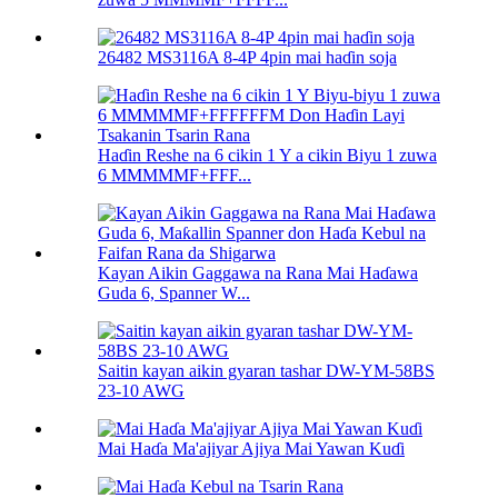
26482 MS3116A 8-4P 4pin mai haɗin soja
Haɗin Reshe na 6 cikin 1 Y a cikin Biyu 1 zuwa
6 MMMMMF+FFF...
Kayan Aikin Gaggawa na Rana Mai Haɗawa
Guda 6, Spanner W...
Saitin kayan aikin gyaran tashar DW-YM-58BS
23-10 AWG
Mai Haɗa Ma'ajiyar Ajiya Mai Yawan Kuɗi