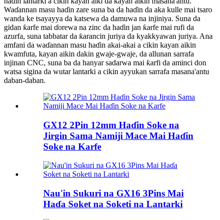
haɗin lantarki a cikin kayan aiki da kayan aikin masana'antu.
Waɗannan masu haɗin zare suna ba da haɗin da aka kulle mai tsaro
wanda ke tsayayya da katsewa da damuwa na injiniya. Suna da
gidan ƙarfe mai ɗorewa na zinc da haɗin jan ƙarfe mai rufi da
azurfa, suna tabbatar da ƙarancin juriya da kyakkyawan juriya. Ana
amfani da waɗannan masu haɗin akai-akai a cikin kayan aikin
kwamfuta, kayan aikin dakin gwaje-gwaje, da allunan sarrafa
injinan CNC, suna ba da hanyar sadarwa mai ƙarfi da aminci don
watsa sigina da wutar lantarki a cikin ayyukan sarrafa masana'antu
daban-daban.
GX12 2Pin 12mm Haɗin Soke na
Jirgin Sama Namiji Mace Mai Haɗin
Soke na Karfe
Nau'in Sukuri na GX16 3Pins Mai
Haɗa Soket na Soketi na Lantarki