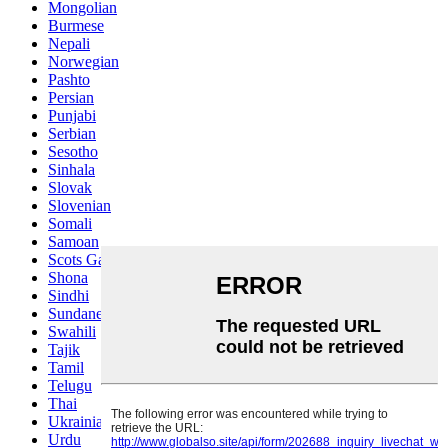
Mongolian
Burmese
Nepali
Norwegian
Pashto
Persian
Punjabi
Serbian
Sesotho
Sinhala
Slovak
Slovenian
Somali
Samoan
Scots Gaelic
Shona
Sindhi
Sundanese
Swahili
Tajik
Tamil
Telugu
Thai
Ukrainian
Urdu