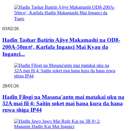
03/02/26
Haɗin Tashar Batirin Ajiye Makamashi na OD8-
200A-50m㎡, Ƙarfafa Inganci Mai Kyau da
Inganci...
28/01/26
Haɗin Filogi na Masana'antu mai matakai uku na
32A mai fil 4: Saitin soket mai hana ƙura da hana
ruwa shiga IP44