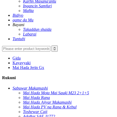
Ƙarfin Masana'antu
Ingancin Samfuri
Mafita
Bidiyo
game da Mu
Bayani
Takaddun shaida
Labarai
Tuntuɓi
Gida
Kayayyaki
Mai Haɗa Jerin Gx
Rukuni
Sabuwar Makamashi
Mai Haɗa Mota Mai Sauƙi M23 2+1+5
Mai Haɗa Rana
Mai Haɗa Ajiyar Makamashi
Mai Haɗa PV na Rana & Kebul
Toshewar Caji
Adaftar SAE J1772