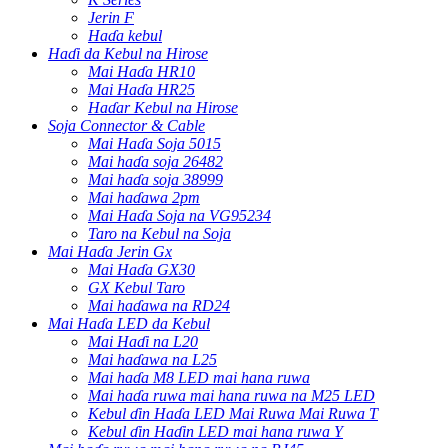
Jerin F
Haɗa kebul
Haɗi da Kebul na Hirose
Mai Haɗa HR10
Mai Haɗa HR25
Haɗar Kebul na Hirose
Soja Connector & Cable
Mai Haɗa Soja 5015
Mai haɗa soja 26482
Mai haɗa soja 38999
Mai haɗawa 2pm
Mai Haɗa Soja na VG95234
Taro na Kebul na Soja
Mai Haɗa Jerin Gx
Mai Haɗa GX30
GX Kebul Taro
Mai haɗawa na RD24
Mai Haɗa LED da Kebul
Mai Haɗi na L20
Mai haɗawa na L25
Mai haɗa M8 LED mai hana ruwa
Mai haɗa ruwa mai hana ruwa na M25 LED
Kebul ɗin Haɗa LED Mai Ruwa Mai Ruwa T
Kebul ɗin Haɗin LED mai hana ruwa Y