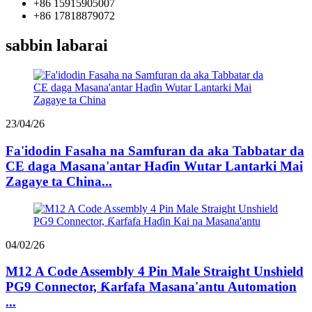
+86 15915905007
+86 17818879072
sabbin labarai
23/04/26
Fa'idodin Fasaha na Samfuran da aka Tabbatar da
CE daga Masana'antar Haɗin Wutar Lantarki Mai
Zagaye ta China...
04/02/26
M12 A Code Assembly 4 Pin Male Straight Unshield
PG9 Connector, Ƙarfafa Masana'antu Automation
...