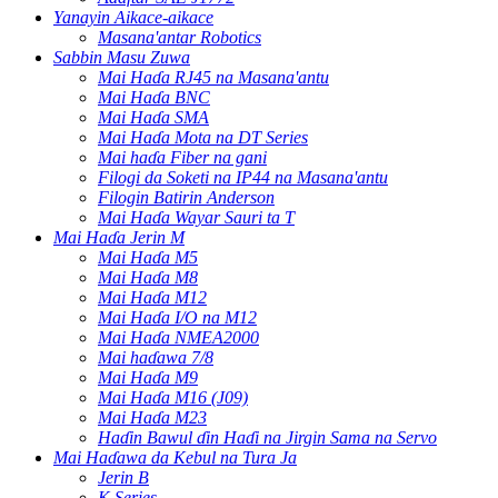
Yanayin Aikace-aikace
Masana'antar Robotics
Sabbin Masu Zuwa
Mai Haɗa RJ45 na Masana'antu
Mai Haɗa BNC
Mai Haɗa SMA
Mai Haɗa Mota na DT Series
Mai haɗa Fiber na gani
Filogi da Soketi na IP44 na Masana'antu
Filogin Batirin Anderson
Mai Haɗa Wayar Sauri ta T
Mai Haɗa Jerin M
Mai Haɗa M5
Mai Haɗa M8
Mai Haɗa M12
Mai Haɗa I/O na M12
Mai Haɗa NMEA2000
Mai haɗawa 7/8
Mai Haɗa M9
Mai Haɗa M16 (J09)
Mai Haɗa M23
Haɗin Bawul ɗin Haɗi na Jirgin Sama na Servo
Mai Haɗawa da Kebul na Tura Ja
Jerin B
K Series