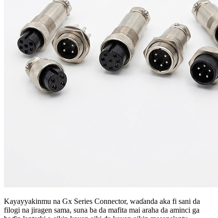
Kayayyakinmu na Gx Series Connector, waɗanda aka fi sani da
filogi na jiragen sama, suna ba da mafita mai araha da aminci ga