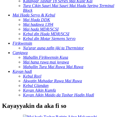
Katangar Tashar Tb Series Mai Kulle Kai
Tura Cikin Sauri Mai Sauri Mai Haɗa Spring Terminal
Block
Mai Haɗa Servo & Kebul
Mai Haɗa DDK
Mai haɗawa 1394
Mai haɗa MDR/SCSI
Kebul ɗin Haɗa MDR/SCSI
Kebul ɗin Motar Siemens Servo
Firikwensin
Na'urar auna zafin jiki ta Thermistor
Canjawa
Maɓallin Firikwensin Kusa
Mai hana ruwa mai juyawa
Maɓallin Tura Mai Ruwa Mai Ruwa
Kayan haɗi
Kebul Reel
Akwatin Mahadar Ruwa Mai Ruwa
Kebul Glandan
Kayan Aikin Kumfa
Kayan Aikin Maido da Tashar Haɗin Haɗi
Kayayyakin da aka fi so