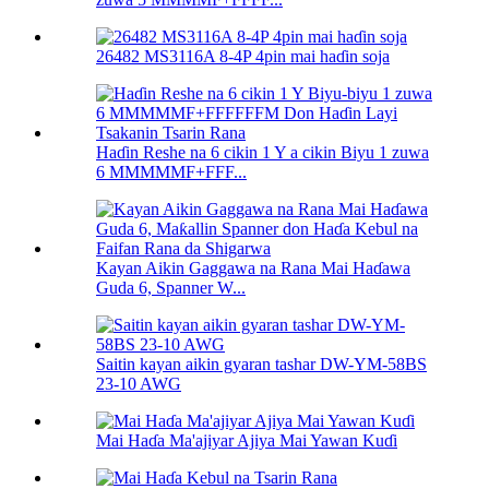
26482 MS3116A 8-4P 4pin mai haɗin soja
Haɗin Reshe na 6 cikin 1 Y a cikin Biyu 1 zuwa
6 MMMMMF+FFF...
Kayan Aikin Gaggawa na Rana Mai Haɗawa
Guda 6, Spanner W...
Saitin kayan aikin gyaran tashar DW-YM-58BS
23-10 AWG
Mai Haɗa Ma'ajiyar Ajiya Mai Yawan Kuɗi