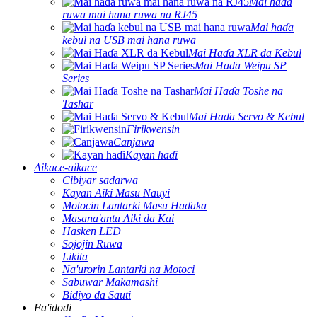
Mai haɗa
ruwa mai hana ruwa na RJ45
Mai haɗa
kebul na USB mai hana ruwa
Mai Haɗa XLR da Kebul
Mai Haɗa Weipu SP
Series
Mai Haɗa Toshe na
Tashar
Mai Haɗa Servo & Kebul
Firikwensin
Canjawa
Kayan haɗi
Aikace-aikace
Cibiyar sadarwa
Kayan Aiki Masu Nauyi
Motocin Lantarki Masu Haɗaka
Masana'antu Aiki da Kai
Hasken LED
Sojojin Ruwa
Likita
Na'urorin Lantarki na Motoci
Sabuwar Makamashi
Bidiyo da Sauti
Fa'idodi