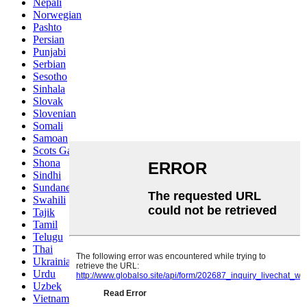
Nepali
Norwegian
Pashto
Persian
Punjabi
Serbian
Sesotho
Sinhala
Slovak
Slovenian
Somali
Samoan
Scots Gaelic
Shona
Sindhi
Sundanese
Swahili
Tajik
Tamil
Telugu
Thai
Ukrainian
Urdu
Uzbek
Vietnamese