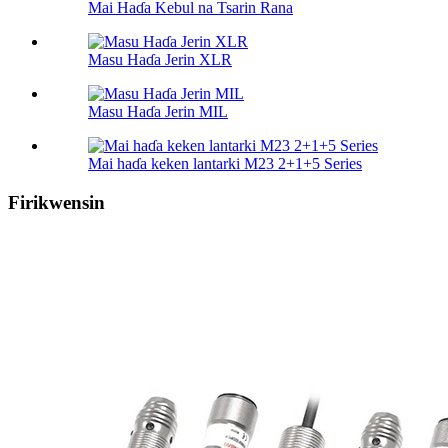
Mai Haɗa Kebul na Tsarin Rana
Masu Haɗa Jerin XLR
Masu Haɗa Jerin MIL
Mai haɗa keken lantarki M23 2+1+5 Series
Firikwensin