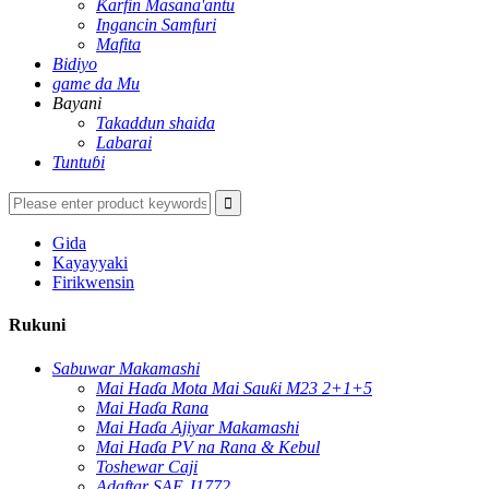
Ƙarfin Masana'antu
Ingancin Samfuri
Mafita
Bidiyo
game da Mu
Bayani
Takaddun shaida
Labarai
Tuntuɓi
Gida
Kayayyaki
Firikwensin
Rukuni
Sabuwar Makamashi
Mai Haɗa Mota Mai Sauƙi M23 2+1+5
Mai Haɗa Rana
Mai Haɗa Ajiyar Makamashi
Mai Haɗa PV na Rana & Kebul
Toshewar Caji
Adaftar SAE J1772