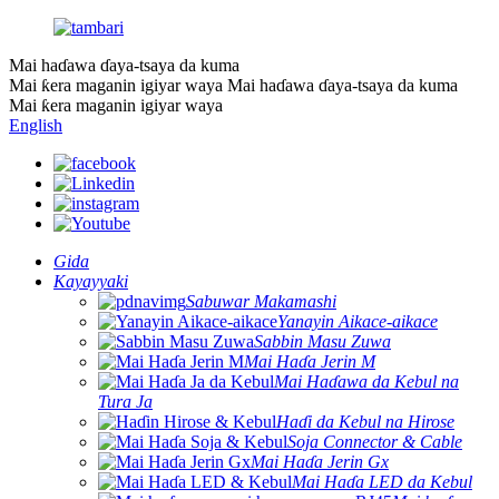
Mai haɗawa ɗaya-tsaya da kuma
Mai ƙera maganin igiyar waya
Mai haɗawa ɗaya-tsaya da kuma
Mai ƙera maganin igiyar waya
English
Gida
Kayayyaki
Sabuwar Makamashi
Yanayin Aikace-aikace
Sabbin Masu Zuwa
Mai Haɗa Jerin M
Mai Haɗawa da Kebul na
Tura Ja
Haɗi da Kebul na Hirose
Soja Connector & Cable
Mai Haɗa Jerin Gx
Mai Haɗa LED da Kebul