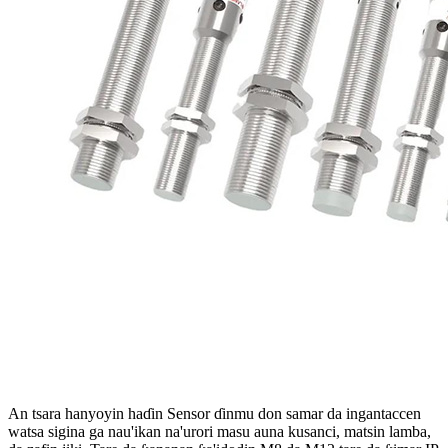
An tsara hanyoyin haɗin Sensor ɗinmu don samar da ingantaccen
watsa sigina ga nau'ikan na'urori masu auna kusanci, matsin lamba,