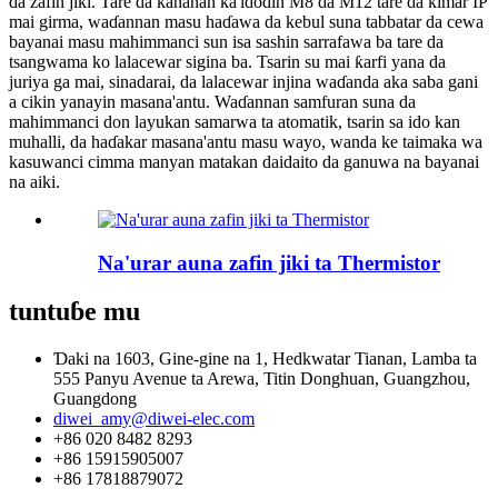
da zafin jiki. Tare da ƙananan ƙa'idodin M8 da M12 tare da ƙimar IP
mai girma, waɗannan masu haɗawa da kebul suna tabbatar da cewa
bayanai masu mahimmanci sun isa sashin sarrafawa ba tare da
tsangwama ko lalacewar sigina ba. Tsarin su mai ƙarfi yana da
juriya ga mai, sinadarai, da lalacewar injina waɗanda aka saba gani
a cikin yanayin masana'antu. Waɗannan samfuran suna da
mahimmanci don layukan samarwa ta atomatik, tsarin sa ido kan
muhalli, da haɗakar masana'antu masu wayo, wanda ke taimaka wa
kasuwanci cimma manyan matakan daidaito da ganuwa na bayanai
na aiki.
Na'urar auna zafin jiki ta Thermistor
tuntuɓe mu
Ɗaki na 1603, Gine-gine na 1, Hedkwatar Tianan, Lamba ta
555 Panyu Avenue ta Arewa, Titin Donghuan, Guangzhou,
Guangdong
diwei_amy@diwei-elec.com
+86 020 8482 8293
+86 15915905007
+86 17818879072