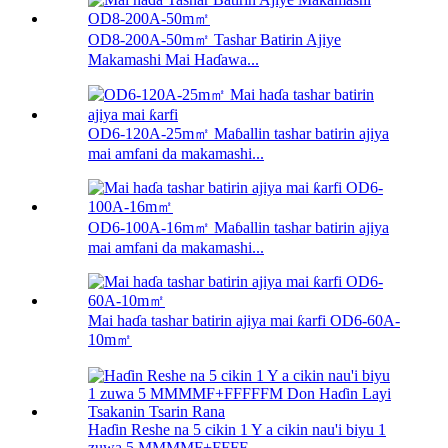
OD8-200A-50m㎡ Tashar Batirin Ajiye
Makamashi Mai Haɗawa...
OD6-120A-25m㎡ Maɓallin tashar batirin ajiya
mai amfani da makamashi...
OD6-100A-16m㎡ Maɓallin tashar batirin ajiya
mai amfani da makamashi...
Mai haɗa tashar batirin ajiya mai ƙarfi OD6-60A-
10m㎡
Haɗin Reshe na 5 cikin 1 Y a cikin nau'i biyu 1
zuwa 5 MMMMF+FFFF...