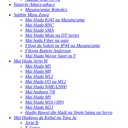
Yanayin Aikace-aikace
Masana'antar Robotics
Sabbin Masu Zuwa
Mai Haɗa RJ45 na Masana'antu
Mai Haɗa BNC
Mai Haɗa SMA
Mai Haɗa Mota na DT Series
Mai haɗa Fiber na gani
Filogi da Soketi na IP44 na Masana'antu
Filogin Batirin Anderson
Mai Haɗa Wayar Sauri ta T
Mai Haɗa Jerin M
Mai Haɗa M5
Mai Haɗa M8
Mai Haɗa M12
Mai Haɗa I/O na M12
Mai Haɗa NMEA2000
Mai haɗawa 7/8
Mai Haɗa M9
Mai Haɗa M16 (J09)
Mai Haɗa M23
Haɗin Bawul ɗin Haɗi na Jirgin Sama na Servo
Mai Haɗawa da Kebul na Tura Ja
Jerin B
K Series