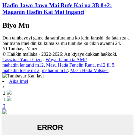
Haɗin Jawo Jawo Mai Rufe Kai na 3B 8+2:
Maganin Haɗin Kai Mai Inganci
Biyo Mu
Don tambayoyi game da samfuranmu ko jerin farashi, da fatan za a
bar mana imel ɗin ku kuma za mu tuntube ku cikin awanni 24.
Yi Tambaya Yanzu
© Haƙƙin mallaka - 2022-2026: An kiyaye dukkan haƙƙoƙi.
Taswirar Yanar Gizo
-
Wayar hannu ta AMP
mahaɗin lantarki m12
,
Masu Haɗa Fanelin Rana
,
m12 fil 5
,
mahaɗin toshe m12
,
mahaɗin m12
,
Masu Haɗa Milspec
,
Aika Imel
x


