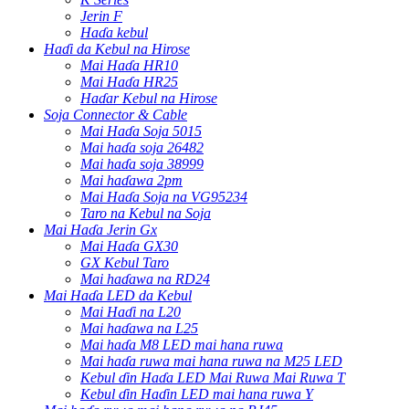
Jerin F
Haɗa kebul
Haɗi da Kebul na Hirose
Mai Haɗa HR10
Mai Haɗa HR25
Haɗar Kebul na Hirose
Soja Connector & Cable
Mai Haɗa Soja 5015
Mai haɗa soja 26482
Mai haɗa soja 38999
Mai haɗawa 2pm
Mai Haɗa Soja na VG95234
Taro na Kebul na Soja
Mai Haɗa Jerin Gx
Mai Haɗa GX30
GX Kebul Taro
Mai haɗawa na RD24
Mai Haɗa LED da Kebul
Mai Haɗi na L20
Mai haɗawa na L25
Mai haɗa M8 LED mai hana ruwa
Mai haɗa ruwa mai hana ruwa na M25 LED
Kebul ɗin Haɗa LED Mai Ruwa Mai Ruwa T
Kebul ɗin Haɗin LED mai hana ruwa Y