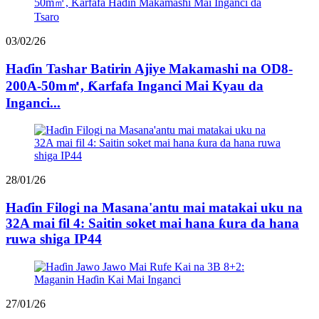
03/02/26
Haɗin Tashar Batirin Ajiye Makamashi na OD8-
200A-50m㎡, Ƙarfafa Inganci Mai Kyau da
Inganci...
28/01/26
Haɗin Filogi na Masana'antu mai matakai uku na
32A mai fil 4: Saitin soket mai hana ƙura da hana
ruwa shiga IP44
27/01/26