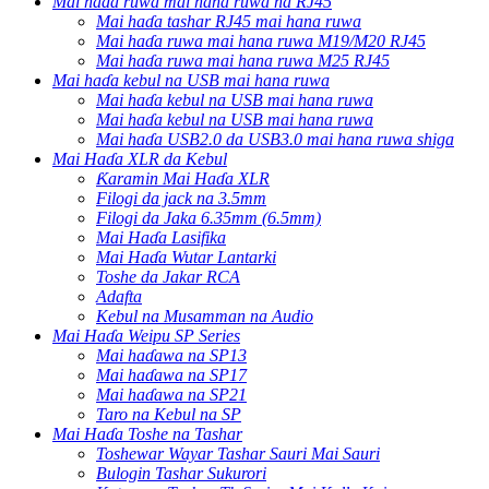
Mai haɗa ruwa mai hana ruwa na RJ45
Mai haɗa tashar RJ45 mai hana ruwa
Mai haɗa ruwa mai hana ruwa M19/M20 RJ45
Mai haɗa ruwa mai hana ruwa M25 RJ45
Mai haɗa kebul na USB mai hana ruwa
Mai haɗa kebul na USB mai hana ruwa
Mai haɗa kebul na USB mai hana ruwa
Mai haɗa USB2.0 da USB3.0 mai hana ruwa shiga
Mai Haɗa XLR da Kebul
Ƙaramin Mai Haɗa XLR
Filogi da jack na 3.5mm
Filogi da Jaka 6.35mm (6.5mm)
Mai Haɗa Lasifika
Mai Haɗa Wutar Lantarki
Toshe da Jakar RCA
Adafta
Kebul na Musamman na Audio
Mai Haɗa Weipu SP Series
Mai haɗawa na SP13
Mai haɗawa na SP17
Mai haɗawa na SP21
Taro na Kebul na SP
Mai Haɗa Toshe na Tashar
Toshewar Wayar Tashar Sauri Mai Sauri
Bulogin Tashar Sukurori