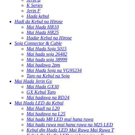
K Series
Jerin F
Haɗa kebul
Haɗi da Kebul na Hirose
Mai Haɗa HR10
Mai Haɗa HR25
Haɗar Kebul na Hirose
Soja Connector & Cable
Mai Haɗa Soja 5015
Mai haɗa soja 26482
Mai haɗa soja 38999
Mai haɗawa 2pm
Mai Haɗa Soja na VG95234
Taro na Kebul na Soja
Mai Haɗa Jerin Gx
Mai Haɗa GX30
GX Kebul Taro
Mai haɗawa na RD24
Mai Haɗa LED da Kebul
Mai Haɗi na L20
Mai haɗawa na L25
Mai haɗa M8 LED mai hana ruwa
Mai haɗa ruwa mai hana ruwa na M25 LED
Kebul ɗin Haɗa LED Mai Ruwa Mai Ruwa T