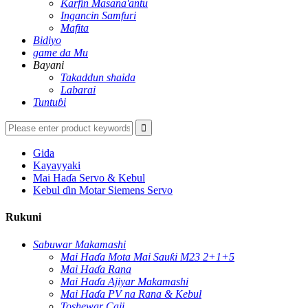
Ƙarfin Masana'antu
Ingancin Samfuri
Mafita
Bidiyo
game da Mu
Bayani
Takaddun shaida
Labarai
Tuntuɓi
Gida
Kayayyaki
Mai Haɗa Servo & Kebul
Kebul ɗin Motar Siemens Servo
Rukuni
Sabuwar Makamashi
Mai Haɗa Mota Mai Sauƙi M23 2+1+5
Mai Haɗa Rana
Mai Haɗa Ajiyar Makamashi
Mai Haɗa PV na Rana & Kebul
Toshewar Caji