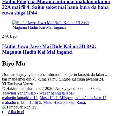
Haɗin Filogi na Masana'antu mai matakai uku na
32A mai fil 4: Saitin soket mai hana ƙura da hana
ruwa shiga IP44
27/01/26
Haɗin Jawo Jawo Mai Rufe Kai na 3B 8+2:
Maganin Haɗin Kai Mai Inganci
Biyo Mu
Don tambayoyi game da samfuranmu ko jerin farashi, da fatan za a
bar mana imel ɗin ku kuma za mu tuntube ku cikin awanni 24.
Yi Tambaya Yanzu
© Haƙƙin mallaka - 2022-2026: An kiyaye dukkan haƙƙoƙi.
Taswirar Yanar Gizo
-
Wayar hannu ta AMP
mahaɗin lantarki m12
,
Masu Haɗa Milspec
,
mahaɗin toshe m12
,
mahaɗin m12
,
m12 fil 5
,
Masu Haɗa Fanelin Rana
,
Aika Imel