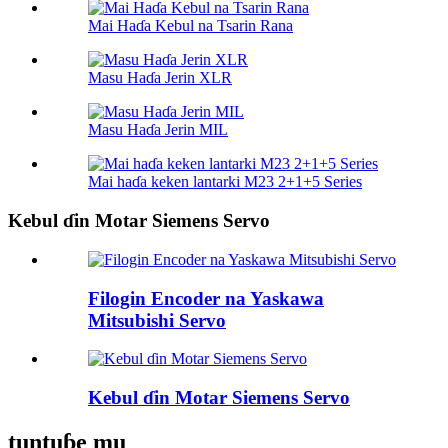
Mai Haɗa Kebul na Tsarin Rana
Masu Haɗa Jerin XLR
Masu Haɗa Jerin MIL
Mai haɗa keken lantarki M23 2+1+5 Series
Kebul ɗin Motar Siemens Servo
Filogin Encoder na Yaskawa
Mitsubishi Servo
Kebul ɗin Motar Siemens Servo
tuntuɓe mu