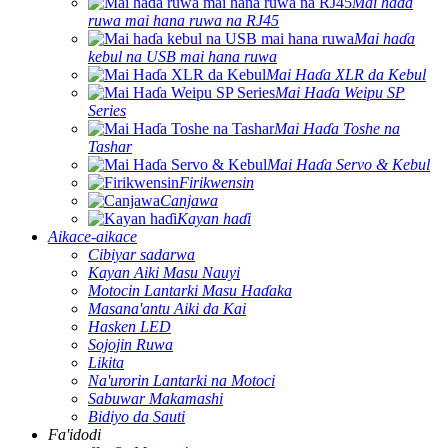
Mai haɗa
ruwa mai hana ruwa na RJ45
Mai haɗa
kebul na USB mai hana ruwa
Mai Haɗa XLR da Kebul
Mai Haɗa Weipu SP
Series
Mai Haɗa Toshe na
Tashar
Mai Haɗa Servo & Kebul
Firikwensin
Canjawa
Kayan haɗi
Aikace-aikace
Cibiyar sadarwa
Kayan Aiki Masu Nauyi
Motocin Lantarki Masu Haɗaka
Masana'antu Aiki da Kai
Hasken LED
Sojojin Ruwa
Likita
Na'urorin Lantarki na Motoci
Sabuwar Makamashi
Bidiyo da Sauti
Fa'idodi