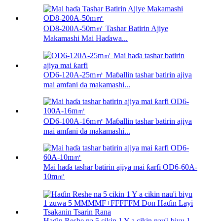
OD8-200A-50m㎡ Tashar Batirin Ajiye
Makamashi Mai Haɗawa...
OD6-120A-25m㎡ Maɓallin tashar batirin ajiya
mai amfani da makamashi...
OD6-100A-16m㎡ Maɓallin tashar batirin ajiya
mai amfani da makamashi...
Mai haɗa tashar batirin ajiya mai ƙarfi OD6-60A-
10m㎡
Haɗin Reshe na 5 cikin 1 Y a cikin nau'i biyu 1