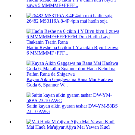
zuwa 5 MMMMF+FFFF...
26482 MS3116A 8-4P 4pin mai haɗin soja
Haɗin Reshe na 6 cikin 1 Y a cikin Biyu 1 zuwa
6 MMMMMF+FFF...
Kayan Aikin Gaggawa na Rana Mai Haɗawa
Guda 6, Spanner W...
Saitin kayan aikin gyaran tashar DW-YM-58BS
23-10 AWG
Mai Haɗa Ma'ajiyar Ajiya Mai Yawan Kuɗi