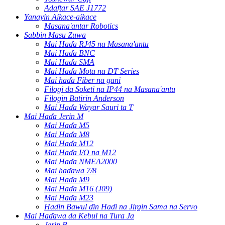
Adaftar SAE J1772
Yanayin Aikace-aikace
Masana'antar Robotics
Sabbin Masu Zuwa
Mai Haɗa RJ45 na Masana'antu
Mai Haɗa BNC
Mai Haɗa SMA
Mai Haɗa Mota na DT Series
Mai haɗa Fiber na gani
Filogi da Soketi na IP44 na Masana'antu
Filogin Batirin Anderson
Mai Haɗa Wayar Sauri ta T
Mai Haɗa Jerin M
Mai Haɗa M5
Mai Haɗa M8
Mai Haɗa M12
Mai Haɗa I/O na M12
Mai Haɗa NMEA2000
Mai haɗawa 7/8
Mai Haɗa M9
Mai Haɗa M16 (J09)
Mai Haɗa M23
Haɗin Bawul ɗin Haɗi na Jirgin Sama na Servo
Mai Haɗawa da Kebul na Tura Ja
Jerin B