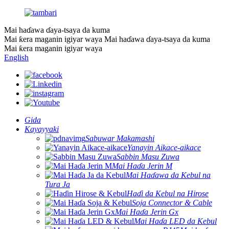
Mai haɗawa ɗaya-tsaya da kuma
Mai ƙera maganin igiyar waya
Mai haɗawa ɗaya-tsaya da kuma
Mai ƙera maganin igiyar waya
English
Gida
Kayayyaki
Sabuwar Makamashi
Yanayin Aikace-aikace
Sabbin Masu Zuwa
Mai Haɗa Jerin M
Mai Haɗawa da Kebul na
Tura Ja
Haɗi da Kebul na Hirose
Soja Connector & Cable
Mai Haɗa Jerin Gx
Mai Haɗa LED da Kebul