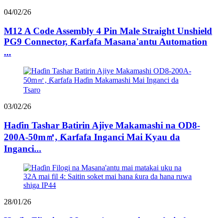
04/02/26
M12 A Code Assembly 4 Pin Male Straight Unshield
PG9 Connector, Ƙarfafa Masana'antu Automation
...
03/02/26
Haɗin Tashar Batirin Ajiye Makamashi na OD8-
200A-50m㎡, Ƙarfafa Inganci Mai Kyau da
Inganci...
28/01/26