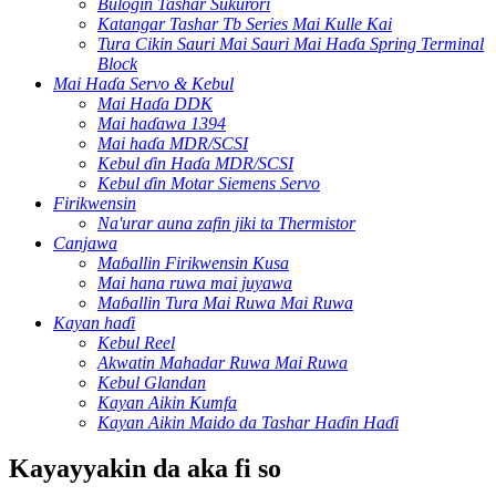
Bulogin Tashar Sukurori
Katangar Tashar Tb Series Mai Kulle Kai
Tura Cikin Sauri Mai Sauri Mai Haɗa Spring Terminal
Block
Mai Haɗa Servo & Kebul
Mai Haɗa DDK
Mai haɗawa 1394
Mai haɗa MDR/SCSI
Kebul ɗin Haɗa MDR/SCSI
Kebul ɗin Motar Siemens Servo
Firikwensin
Na'urar auna zafin jiki ta Thermistor
Canjawa
Maɓallin Firikwensin Kusa
Mai hana ruwa mai juyawa
Maɓallin Tura Mai Ruwa Mai Ruwa
Kayan haɗi
Kebul Reel
Akwatin Mahadar Ruwa Mai Ruwa
Kebul Glandan
Kayan Aikin Kumfa
Kayan Aikin Maido da Tashar Haɗin Haɗi
Kayayyakin da aka fi so