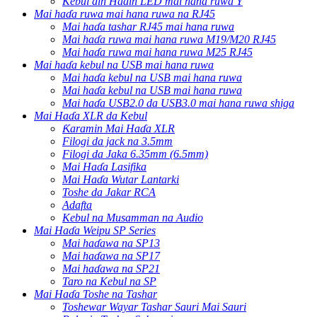
Kebul ɗin Haɗin LED mai hana ruwa Y
Mai haɗa ruwa mai hana ruwa na RJ45
Mai haɗa tashar RJ45 mai hana ruwa
Mai haɗa ruwa mai hana ruwa M19/M20 RJ45
Mai haɗa ruwa mai hana ruwa M25 RJ45
Mai haɗa kebul na USB mai hana ruwa
Mai haɗa kebul na USB mai hana ruwa
Mai haɗa kebul na USB mai hana ruwa
Mai haɗa USB2.0 da USB3.0 mai hana ruwa shiga
Mai Haɗa XLR da Kebul
Ƙaramin Mai Haɗa XLR
Filogi da jack na 3.5mm
Filogi da Jaka 6.35mm (6.5mm)
Mai Haɗa Lasifika
Mai Haɗa Wutar Lantarki
Toshe da Jakar RCA
Adafta
Kebul na Musamman na Audio
Mai Haɗa Weipu SP Series
Mai haɗawa na SP13
Mai haɗawa na SP17
Mai haɗawa na SP21
Taro na Kebul na SP
Mai Haɗa Toshe na Tashar
Toshewar Wayar Tashar Sauri Mai Sauri